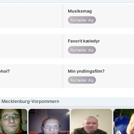
Musiksmag
Fortæller dig
Favorit kæledyr
Fortæller dig
ohol?
Min yndlingsfilm?
Fortæller dig
 Mecklenburg-Vorpommern