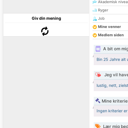
Akademisk nivea
Ryger
Giv din mening
Job
Mine venner
Medlem siden
A bit om mi
Bin 25 Jahre alt 
Jeg vil have
lustig, nett, ziel
Mine kriterie
Ingen kriterier er
Lær mig bed