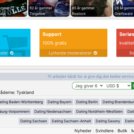
gammel
62 år gammel
65 år gammel
28 år gamm
ald
Torgelow
Rostock
Greifswald
Support
Seriø
100% gratis
kvalite
ester
Lyttende moderatorer
Be
Vi arbejder hårdt for at give dig den bedste service
mråderne: Tyskland
ating Baden-Württemberg
Dating Bayern
Dating Berlin
Dating Brandenbu
nburg-Vorpommern
Dating Niedersachsen
Dating Nordrhein-Westfalen
Dat
Dating Sachsen
Dating Sachsen-Anhalt
Dating Saxony
Datin
Nyheder
|
Svindlere
|
Butik
|
M