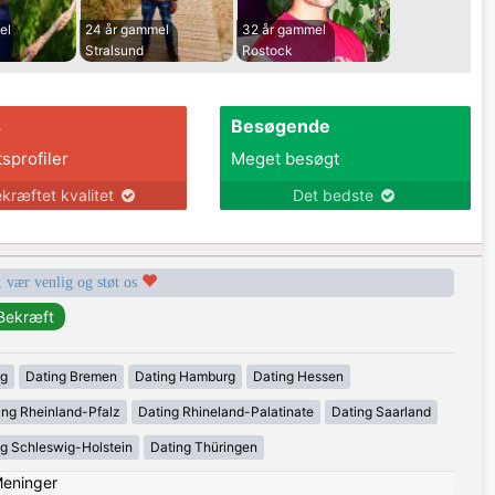
el
24 år gammel
32 år gammel
Stralsund
Rostock
s
Besøgende
tsprofiler
Meget besøgt
kræftet kvalitet
Det bedste
, vær venlig og støt os
rg
Dating Bremen
Dating Hamburg
Dating Hessen
ing Rheinland-Pfalz
Dating Rhineland-Palatinate
Dating Saarland
g Schleswig-Holstein
Dating Thüringen
eninger