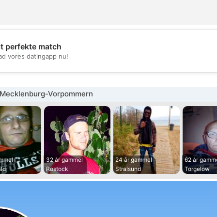
it perfekte match
💖
d vores datingapp nu!
💕
 Mecklenburg-Vorpommern
ammel
32 år gammel
24 år gammel
62 år gamm
ld
Rostock
Stralsund
Torgelow