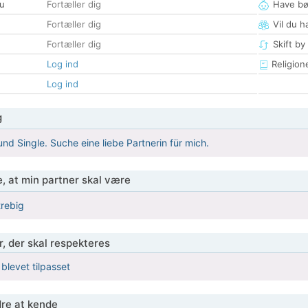
u
Fortæller dig
Have bø
Fortæller dig
Vil du h
Fortæller dig
Skift by
Log ind
Religion
Log ind
g
und Single. Suche eine liebe Partnerin für mich.
, at min partner skal være
strebig
r, der skal respekteres
 blevet tilpasset
re at kende