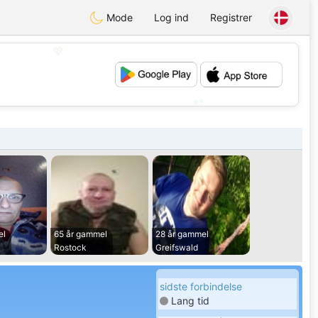
Mode
Log ind
Registrer
💖
💕
el
65 år gammel
28 år gammel
Rostock
Greifswald
sidste forbindelse
Lang tid