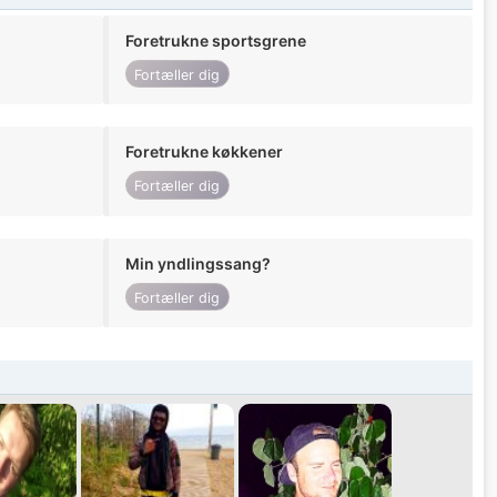
Foretrukne sportsgrene
Fortæller dig
Foretrukne køkkener
Fortæller dig
Min yndlingssang?
Fortæller dig