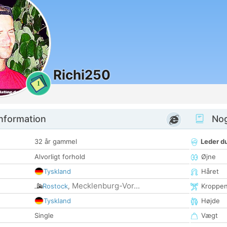
Richi250
1
nformation
Nogl
32 år gammel
Leder du
Alvorligt forhold
Øjne
Tyskland
Håret
Mecklenburg-Vor...
Rostock
,
Kroppe
Tyskland
Højde
Single
Vægt