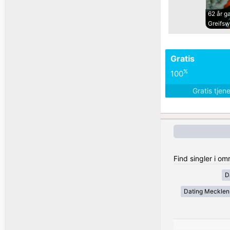
62 år 
Greifsw
Gratis
%
100
Gratis tjen
Find singler i o
D
Dating Meckle