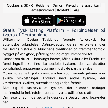
Cookies & GDPR
|
Reklame
|
Om os
|
Privatliv
|
Brugsvilkår
|
Børnesikkerhed
|
Kontakt
|
FAQ
Gratis Tysk Dating Platform – Forbindelser på
tværs af Deutschland
Willkommen! Opdag Tysklands førende fællesskab for
autentiske forbindelser. Dating-deutsch.de samler tyske singler
fra Berlins historie til Münchens traditioner og fremmer forhold
bygget på ærlighed, pålidelighed og ægte kompatibilitet.
Uanset om du er i Hamburgs havne, Kölns kultur eller Frankfurts
forretningsdistrikt, find kompatible tyskere, der værdsætter
oprigtighed, engagement og meningsfulde partnerskaber.
Oplev vores helt gratis service uden abonnementsgebyrer eller
skjulte omkostninger. Forbind med andre tyskere, der
værdsætter kvalitet, autenticitet og varige forhold.
Slut dig til tusindvis af tyskere, der allerede opdager
meningsfulde forbindelser gennem vores pålidelige platform.
Din rejse til at finde ægte følgesskab i Deutschland begynder
her.