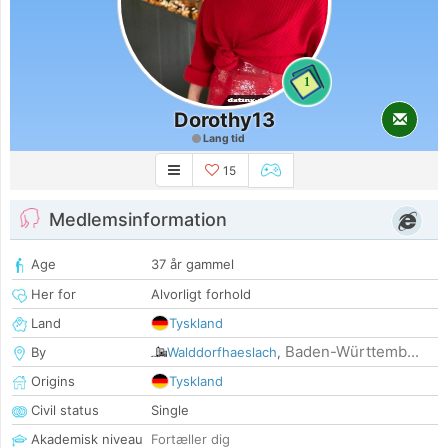
1
Dorothy13
Lang tid
15
Medlemsinformation
Age
37 år gammel
Her for
Alvorligt forhold
Land
Tyskland
Baden-Württemb...
By
Walddorfhaeslach
,
Origins
Tyskland
Civil status
Single
Akademisk niveau
Fortæller dig