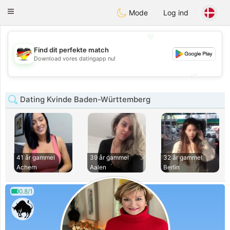
Deutsch
Dating
Toggle
Mode
Log ind
navigation
💖
Find dit perfekte match
💖
Download vores datingapp nu!
💕
💕
Dating Kvinde Baden-Württemberg
41 år gammel
39 år gammel
32 år gammel
Achern
Aalen
Berlin
0.8/1