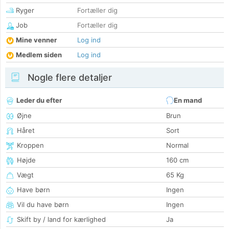
Ryger
Fortæller dig
Job
Fortæller dig
Mine venner
Log ind
Medlem siden
Log ind
Nogle flere detaljer
Leder du efter
En mand
Øjne
Brun
Håret
Sort
Kroppen
Normal
Højde
160 cm
Vægt
65 Kg
Have børn
Ingen
Vil du have børn
Ingen
Skift by / land for kærlighed
Ja