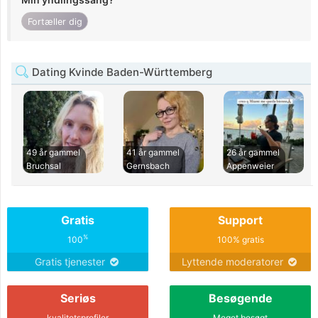
Fortæller dig
Dating Kvinde Baden-Württemberg
49 år gammel
41 år gammel
26 år gammel
Bruchsal
Gernsbach
Appenweier
Gratis
Support
%
100
100% gratis
Gratis tjenester
Lyttende moderatorer
Seriøs
Besøgende
kvalitetsprofiler
Meget besøgt