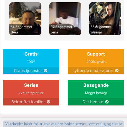
64 år gammel
37 år gammel
56 år gammel
Gera
Jena
Weimar
Gratis
Support
%
100
100% gratis
Gratis tjenester
Lyttende moderatorer
Seriøs
Besøgende
kvalitetsprofiler
Meget besøgt
Bekræftet kvalitet
Det bedste
Vi arbejder hårdt for at give dig den bedste service, vær venlig og støt os