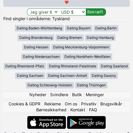
Find singler i områderne: Tyskland
Dating Baden-Württemberg
Dating Bayern
Dating Berlin
Dating Brandenburg
Dating Bremen
Dating Hamburg
Dating Hessen
Dating Mecklenburg-Vorpommern
Dating Niedersachsen
Dating Nordrhein-Westfalen
Dating Rheinland-Pfalz
Dating Rhineland-Palatinate
Dating Saarland
Dating Sachsen
Dating Sachsen-Anhalt
Dating Saxony
Dating Schleswig-Holstein
Dating Thüringen
Nyheder
|
Svindlere
|
Butik
|
Meninger
Cookies & GDPR
|
Reklame
|
Om os
|
Privatliv
|
Brugsvilkår
|
Børnesikkerhed
|
Kontakt
|
FAQ