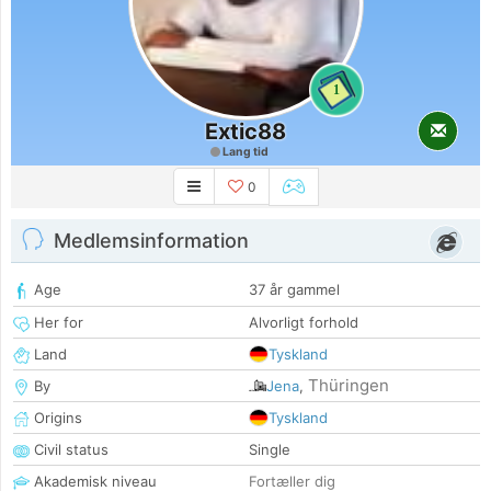
1
Extic88
Lang tid
0
Medlemsinformation
Age
37 år gammel
Her for
Alvorligt forhold
Land
Tyskland
Thüringen
By
Jena
,
Origins
Tyskland
Civil status
Single
Akademisk niveau
Fortæller dig