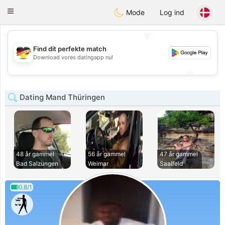
Deutsch
Dating
Toggle
Mode
Log ind
navigation
💖
Find dit perfekte match
💖
Download vores datingapp nu!
💕
💕
Dating Mand Thüringen
48 år gammel
56 år gammel
47 år gammel
Bad Salzungen
Weimar
Saalfeld
0.8/1