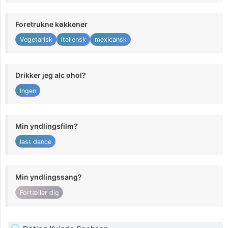
Foretrukne køkkener
Vegetarisk
italiensk
mexicansk
Drikker jeg alc ohol?
Ingen
Min yndlingsfilm?
last dance
Min yndlingssang?
Fortæller dig