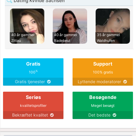
Dating Kvinde Sachsen
40 år gammel
40 år gammel
35 år gammel
Zittau
Radebeul
Waldhufen
Gratis
Support
%
100
100% gratis
Gratis tjenester
Lyttende moderatorer
Seriøs
Besøgende
kvalitetsprofiler
Meget besøgt
Bekræftet kvalitet
Det bedste