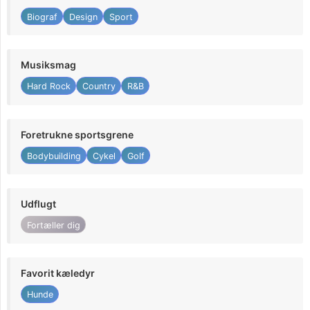
Biograf
Design
Sport
Musiksmag
Hard Rock
Country
R&B
Foretrukne sportsgrene
Bodybuilding
Cykel
Golf
Udflugt
Fortæller dig
Favorit kæledyr
Hunde