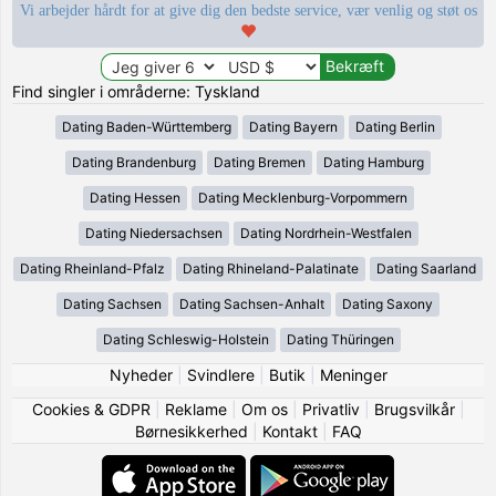
Vi arbejder hårdt for at give dig den bedste service, vær venlig og støt os
Find singler i områderne: Tyskland
Dating Baden-Württemberg
Dating Bayern
Dating Berlin
Dating Brandenburg
Dating Bremen
Dating Hamburg
Dating Hessen
Dating Mecklenburg-Vorpommern
Dating Niedersachsen
Dating Nordrhein-Westfalen
Dating Rheinland-Pfalz
Dating Rhineland-Palatinate
Dating Saarland
Dating Sachsen
Dating Sachsen-Anhalt
Dating Saxony
Dating Schleswig-Holstein
Dating Thüringen
Nyheder
|
Svindlere
|
Butik
|
Meninger
Cookies & GDPR
|
Reklame
|
Om os
|
Privatliv
|
Brugsvilkår
|
Børnesikkerhed
|
Kontakt
|
FAQ