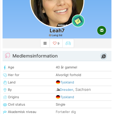
2
Leah7
Lang tid
9
Medlemsinformation
Age
40 år gammel
Her for
Alvorligt forhold
Land
Tyskland
Sachsen
By
Dresden
,
Origins
Tyskland
Civil status
Single
Akademisk niveau
Fortæller dig