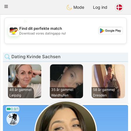
Deutsch
Dating
Toggle
Mode
Log ind
navigation
💖
💕
Find dit perfekte match
💕
Download vores datingapp nu!
💖
Dating Kvinde Sachsen
46 år gammel
35 år gammel
58 år gammel
Leipzig
Waldhufen
Dresden
0.9/1