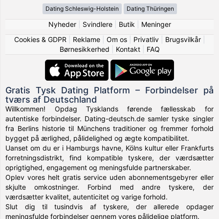
Dating Schleswig-Holstein
Dating Thüringen
Nyheder
|
Svindlere
|
Butik
|
Meninger
Cookies & GDPR
|
Reklame
|
Om os
|
Privatliv
|
Brugsvilkår
|
Børnesikkerhed
|
Kontakt
|
FAQ
Gratis Tysk Dating Platform – Forbindelser på
tværs af Deutschland
Willkommen! Opdag Tysklands førende fællesskab for
autentiske forbindelser. Dating-deutsch.de samler tyske singler
fra Berlins historie til Münchens traditioner og fremmer forhold
bygget på ærlighed, pålidelighed og ægte kompatibilitet.
Uanset om du er i Hamburgs havne, Kölns kultur eller Frankfurts
forretningsdistrikt, find kompatible tyskere, der værdsætter
oprigtighed, engagement og meningsfulde partnerskaber.
Oplev vores helt gratis service uden abonnementsgebyrer eller
skjulte omkostninger. Forbind med andre tyskere, der
værdsætter kvalitet, autenticitet og varige forhold.
Slut dig til tusindvis af tyskere, der allerede opdager
meningsfulde forbindelser gennem vores pålidelige platform.