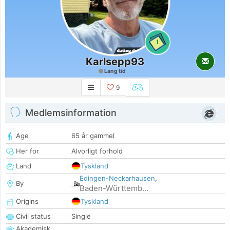
1
Karlsepp93
Lang tid
9
Medlemsinformation
Age
65 år gammel
Her for
Alvorligt forhold
Land
Tyskland
Edingen-Neckarhausen
,
By
Baden-Württemb...
Origins
Tyskland
Civil status
Single
Akademisk