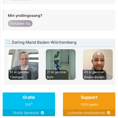
Min yndlingssang?
Fortæller dig
Dating Mand Baden-Württemberg
51 år gammel
21 år gammel
49 år gammel
Tübingen
Buhl
Baden-Baden
Gratis
Support
%
100
100% gratis
Gratis tjenester
Lyttende moderatorer