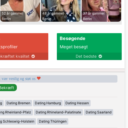
52 år gammel
48 år gammel
37 år gammel
Berlin
Berlin
Berlin
s
Besøgende
tsprofiler
Meget besøgt
kræftet kvalitet
Det bedste
, vær venlig og støt os
rg
Dating Bremen
Dating Hamburg
Dating Hessen
ing Rheinland-Pfalz
Dating Rhineland-Palatinate
Dating Saarland
g Schleswig-Holstein
Dating Thüringen