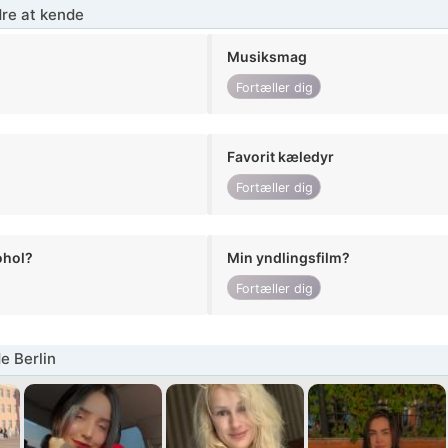
re at kende
Musiksmag
Fortæller dig
Favorit kæledyr
Fortæller dig
ohol?
Min yndlingsfilm?
Fortæller dig
e Berlin