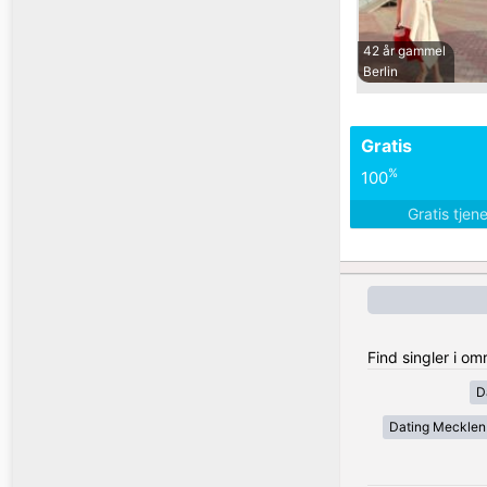
42 år gammel
Berlin
Gratis
%
100
Gratis tjen
Find singler i o
D
Dating Meckle