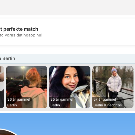
it perfekte match
💖
d vores datingapp nu!
💕
 Berlin
36 år gammel
35 år gammel
57 år gammel
Berlin
Berlin
Berlin (Friedrichs