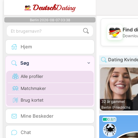
Deutsch
Dating
Berlin 2026-08-07 03:38
Find d
Downloa
Hjem
Dating Kvinde
Søg
Alle profiler
Matchmaker
Brug kortet
32 år gammel
Berlin (Friedrichs
Mine Beskeder
0.8/1
Chat