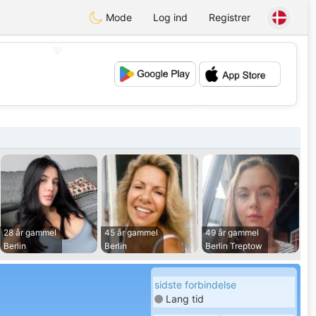
Mode
Log ind
Registrer
💖
💕
28 år gammel
45 år gammel
49 år gammel
Berlin
Berlin
Berlin Treptow
sidste forbindelse
Lang tid