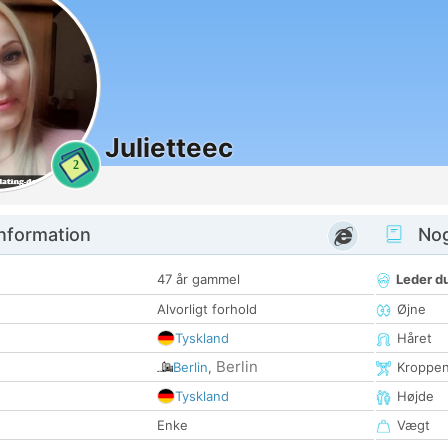
Julietteec
2
nformation
Nogl
47 år gammel
Leder du
Alvorligt forhold
Øjne
Tyskland
Håret
Berlin
Berlin
,
Kroppe
Tyskland
Højde
Enke
Vægt