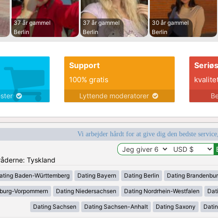
37 år gammel
37 år gammel
30 år gammel
Berlin
Berlin
Berlin
Support
Seriø
100% gratis
kvalite
ester
Lyttende moderatorer
Be
Vi arbejder hårdt for at give dig den bedste service
mråderne: Tyskland
ating Baden-Württemberg
Dating Bayern
Dating Berlin
Dating Brandenbu
nburg-Vorpommern
Dating Niedersachsen
Dating Nordrhein-Westfalen
Dat
Dating Sachsen
Dating Sachsen-Anhalt
Dating Saxony
Datin