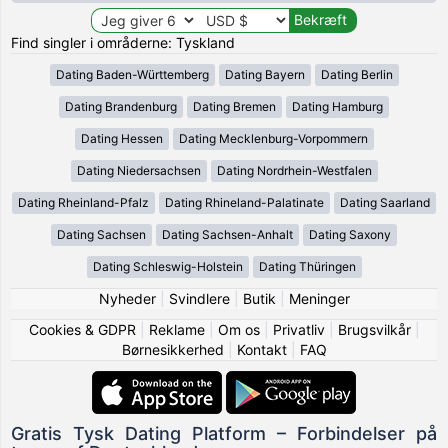
Find singler i områderne: Tyskland
Dating Baden-Württemberg
Dating Bayern
Dating Berlin
Dating Brandenburg
Dating Bremen
Dating Hamburg
Dating Hessen
Dating Mecklenburg-Vorpommern
Dating Niedersachsen
Dating Nordrhein-Westfalen
Dating Rheinland-Pfalz
Dating Rhineland-Palatinate
Dating Saarland
Dating Sachsen
Dating Sachsen-Anhalt
Dating Saxony
Dating Schleswig-Holstein
Dating Thüringen
Nyheder
|
Svindlere
|
Butik
|
Meninger
Cookies & GDPR
|
Reklame
|
Om os
|
Privatliv
|
Brugsvilkår
|
Børnesikkerhed
|
Kontakt
|
FAQ
Gratis Tysk Dating Platform – Forbindelser på