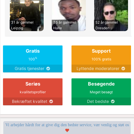
31 år gammel
35 år gammel
52 år gammel
Leipzig
Halle
Dresden
Gratis
Support
%
100
100% gratis
Gratis tjenester
Lyttende moderatorer
Seriøs
Besøgende
kvalitetsprofiler
Meget besøgt
Bekræftet kvalitet
Det bedste
Vi arbejder hårdt for at give dig den bedste service, vær venlig og støt os