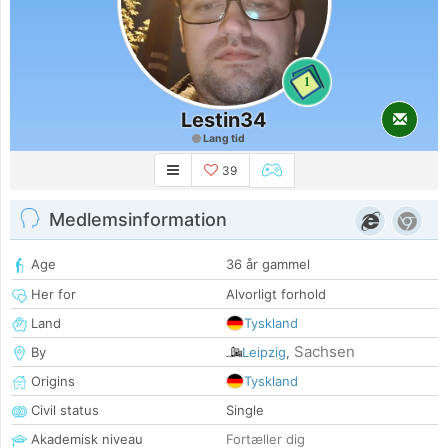
1
Lestin34
Lang tid
39
Medlemsinformation
Age
36 år gammel
Her for
Alvorligt forhold
Land
Tyskland
Sachsen
By
Leipzig
,
Origins
Tyskland
Civil status
Single
Akademisk niveau
Fortæller dig