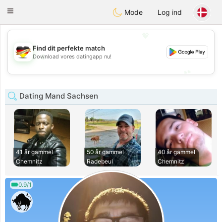
Deutsch
Dating
Toggle
Mode
Log ind
navigation
💖
Find dit perfekte match
💖
Download vores datingapp nu!
💕
💕
Dating Mand Sachsen
41 år gammel
50 år gammel
40 år gammel
Chemnitz
Radebeul
Chemnitz
0.9/1