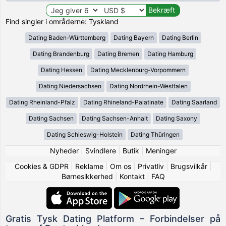
Find singler i områderne: Tyskland
Dating Baden-Württemberg
Dating Bayern
Dating Berlin
Dating Brandenburg
Dating Bremen
Dating Hamburg
Dating Hessen
Dating Mecklenburg-Vorpommern
Dating Niedersachsen
Dating Nordrhein-Westfalen
Dating Rheinland-Pfalz
Dating Rhineland-Palatinate
Dating Saarland
Dating Sachsen
Dating Sachsen-Anhalt
Dating Saxony
Dating Schleswig-Holstein
Dating Thüringen
Nyheder
|
Svindlere
|
Butik
|
Meninger
Cookies & GDPR
|
Reklame
|
Om os
|
Privatliv
|
Brugsvilkår
|
Børnesikkerhed
|
Kontakt
|
FAQ
Gratis Tysk Dating Platform – Forbindelser på