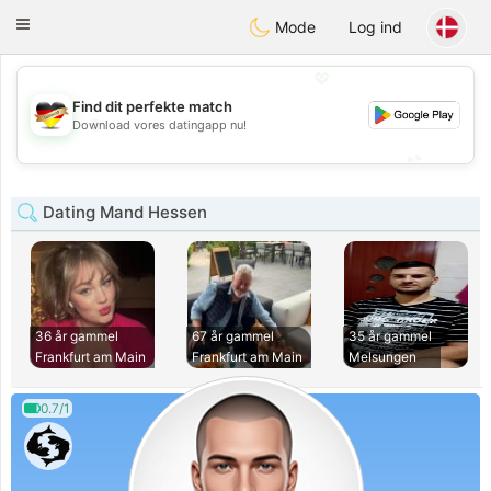
Deutsch
Dating
Toggle
Mode
Log ind
navigation
💖
Find dit perfekte match
💖
Download vores datingapp nu!
💕
💕
Dating Mand Hessen
36 år gammel
67 år gammel
35 år gammel
Frankfurt am Main
Frankfurt am Main
Melsungen
0.7/1