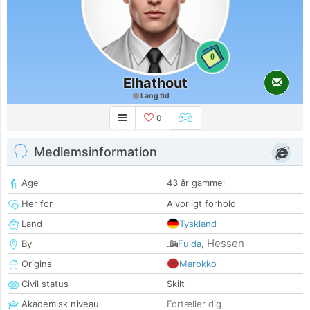
0
Elhathout
Lang tid
0
Medlemsinformation
Age
43 år gammel
Her for
Alvorligt forhold
Land
Tyskland
Hessen
By
Fulda
,
Origins
Marokko
Civil status
Skilt
Akademisk niveau
Fortæller dig