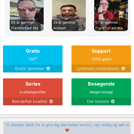
63 år gammel
29 år gammel
57 år gammel
Frankfurt am Ma
Arolsen
Frankfurt am Ma
Gratis
Support
%
100
100% gratis
Gratis tjenester
Lyttende moderatorer
Seriøs
Besøgende
kvalitetsprofiler
Meget besøgt
Bekræftet kvalitet
Det bedste
Vi arbejder hårdt for at give dig den bedste service, vær venlig og støt os