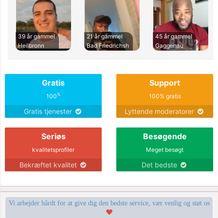
39 år gammel
21 år gammel
45 år gammel
Heilbronn
Bad Friedrichsh
Gaggenau
Gratis
Support
%
100
100% gratis
Gratis tjenester
Lyttende moderatorer
Seriøs
Besøgende
kvalitetsprofiler
Meget besøgt
Bekræftet kvalitet
Det bedste
Vi arbejder hårdt for at give dig den bedste service, vær venlig og støt os