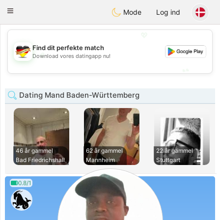
Deutsch
Dating
Toggle
Mode
Log ind
navigation
💖
Find dit perfekte match
💖
Download vores datingapp nu!
💕
💕
Dating Mand Baden-Württemberg
46 år gammel
62 år gammel
22 år gammel
Bad Friedrichshall
Mannheim
Stuttgart
0.8/1