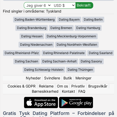
Find singler i områderne: Tyskland
Dating Baden-Württemberg
Dating Bayern
Dating Berlin
Dating Brandenburg
Dating Bremen
Dating Hamburg
Dating Hessen
Dating Mecklenburg-Vorpommern
Dating Niedersachsen
Dating Nordrhein-Westfalen
Dating Rheinland-Pfalz
Dating Rhineland-Palatinate
Dating Saarland
Dating Sachsen
Dating Sachsen-Anhalt
Dating Saxony
Dating Schleswig-Holstein
Dating Thüringen
Nyheder
|
Svindlere
|
Butik
|
Meninger
Cookies & GDPR
|
Reklame
|
Om os
|
Privatliv
|
Brugsvilkår
|
Børnesikkerhed
|
Kontakt
|
FAQ
Gratis Tysk Dating Platform – Forbindelser på