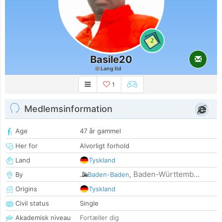
2
Basile20
Lang tid
1
Medlemsinformation
Age
47 år gammel
Her for
Alvorligt forhold
Land
Tyskland
Baden-Württemb...
By
Baden-Baden
,
Origins
Tyskland
Civil status
Single
Akademisk niveau
Fortæller dig