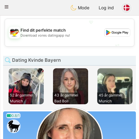
Deutsch
Dating
Toggle
Mode
Log ind
navigation
💖
Find dit perfekte match
💖
Download vores datingapp nu!
💕
💕
Dating Kvinde Bayern
52 år gammel
43 år gammel
45 år gammel
Munich
Bad Boll
Munich
0.8/1