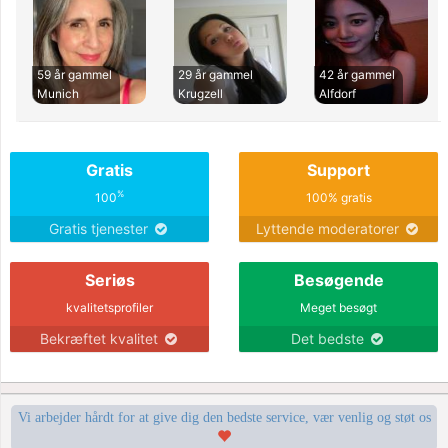
59 år gammel
29 år gammel
42 år gammel
Munich
Krugzell
Alfdorf
Gratis
Support
%
100
100% gratis
Gratis tjenester
Lyttende moderatorer
Seriøs
Besøgende
kvalitetsprofiler
Meget besøgt
Bekræftet kvalitet
Det bedste
Vi arbejder hårdt for at give dig den bedste service, vær venlig og støt os