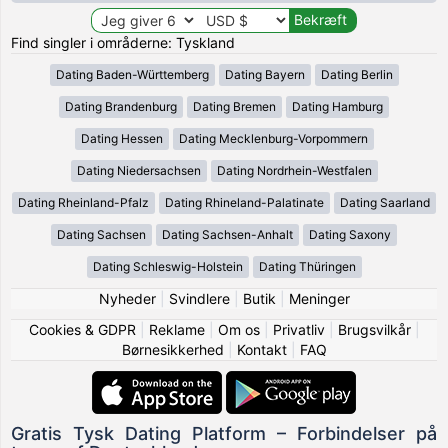
Find singler i områderne: Tyskland
Dating Baden-Württemberg
Dating Bayern
Dating Berlin
Dating Brandenburg
Dating Bremen
Dating Hamburg
Dating Hessen
Dating Mecklenburg-Vorpommern
Dating Niedersachsen
Dating Nordrhein-Westfalen
Dating Rheinland-Pfalz
Dating Rhineland-Palatinate
Dating Saarland
Dating Sachsen
Dating Sachsen-Anhalt
Dating Saxony
Dating Schleswig-Holstein
Dating Thüringen
Nyheder
|
Svindlere
|
Butik
|
Meninger
Cookies & GDPR
|
Reklame
|
Om os
|
Privatliv
|
Brugsvilkår
|
Børnesikkerhed
|
Kontakt
|
FAQ
Gratis Tysk Dating Platform – Forbindelser på