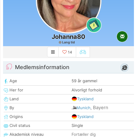
1
Johanna80
Lang tid
14
Medlemsinformation
Age
59 år gammel
Her for
Alvorligt forhold
Land
Tyskland
Bayern
By
Munich
,
Origins
Tyskland
Civil status
Single
Akademisk niveau
Fortæller dig