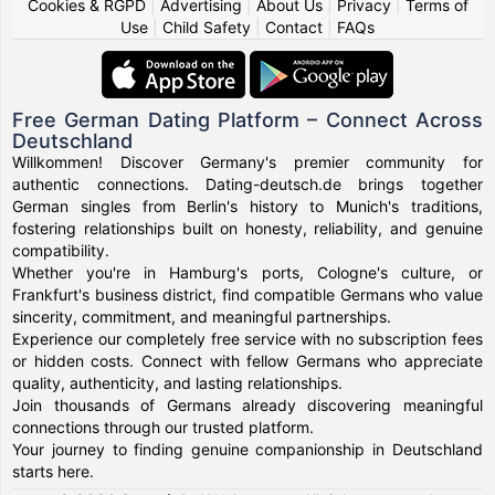
Cookies & RGPD
|
Advertising
|
About Us
|
Privacy
|
Terms of
Use
|
Child Safety
|
Contact
|
FAQs
Free German Dating Platform – Connect Across
Deutschland
Willkommen! Discover Germany's premier community for
authentic connections. Dating-deutsch.de brings together
German singles from Berlin's history to Munich's traditions,
fostering relationships built on honesty, reliability, and genuine
compatibility.
Whether you're in Hamburg's ports, Cologne's culture, or
Frankfurt's business district, find compatible Germans who value
sincerity, commitment, and meaningful partnerships.
Experience our completely free service with no subscription fees
or hidden costs. Connect with fellow Germans who appreciate
quality, authenticity, and lasting relationships.
Join thousands of Germans already discovering meaningful
connections through our trusted platform.
Your journey to finding genuine companionship in Deutschland
starts here.