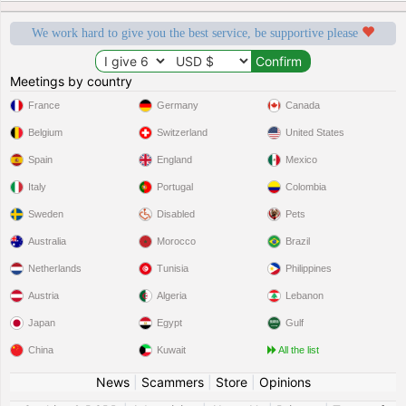
We work hard to give you the best service, be supportive please
Meetings by country
France
Germany
Canada
Belgium
Switzerland
United States
Spain
England
Mexico
Italy
Portugal
Colombia
Sweden
Disabled
Pets
Australia
Morocco
Brazil
Netherlands
Tunisia
Philippines
Austria
Algeria
Lebanon
Japan
Egypt
Gulf
China
Kuwait
All the list
News
|
Scammers
|
Store
|
Opinions