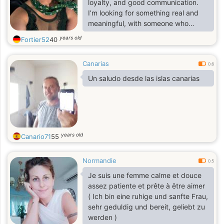
loyalty, and good communication.
I’m looking for something real and
meaningful, with someone who
enjoys laughing, having good
years old
Fortier52
40
conversations, and making
memories together. I don’t like
Canarias
drama or dishonesty, and I believe a
0.6
strong relationship starts with
Un saludo desde las islas canarias
friendship, respect, and trust.
years old
Canario71
55
Normandie
0.5
Je suis une femme calme et douce
assez patiente et prête à être aimer
( Ich bin eine ruhige und sanfte Frau,
sehr geduldig und bereit, geliebt zu
werden )