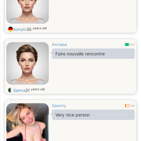
years old
Ashyln
35
Annaba
0.7
Faire nouvelle rencontre
years old
Samra
31
Saxony
0.2
Very nice person