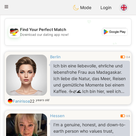
Deutsch
Dating
Toggle
Mode
Login
navigation
💖
Find Your Perfect Match
💖
Download our dating app now!
💕
💕
Berlin
0.4
Ich bin eine liebevolle, ehrliche und
lebensfrohe Frau aus Madagaskar.
Ich liebe die Natur, das Meer, Reisen
und gemütliche Momente bei einem
Kaffee. ☕🌿🌊 Ich bin hier, weil ich
einen ehrlichen und treuen Mann
years old
Fanirisoa
22
kennenlernen möchte, der es ernst
meint und sich eine gemeinsame
Hessen
Zukunft wünscht. ❤️
0.5
I’m a genuine, honest, and down-to-
earth person who values trust,