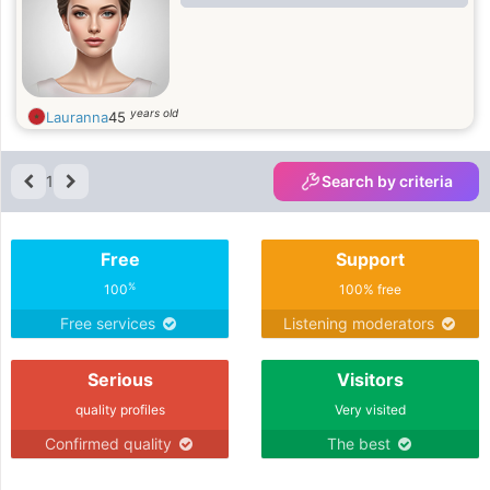
years old
Lauranna
45
1
Search by criteria
Free
Support
%
100
100% free
Free services
Listening moderators
Serious
Visitors
quality profiles
Very visited
Confirmed quality
The best