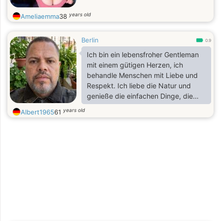
years old
Ameliaemma
38
Berlin
0.9
Ich bin ein lebensfroher Gentleman
mit einem gütigen Herzen, ich
behandle Menschen mit Liebe und
Respekt. Ich liebe die Natur und
genieße die einfachen Dinge, die
das Leben zu bieten hat, und ich bin
years old
Albert1965
61
sehr leicht zufriedenzustellen.