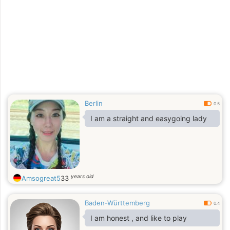
und eine liebevolle Verbindung. Es
hat mir großes Glück bereitet, Dich
zu finden! Ich halte mich für klug,
aber harmlos. Zu meinen Hobbys
gehören Joggen, Musik, Reiten,
Reisen, Schwimmen und Kochen.
Berlin
0.5
I am a straight and easygoing lady
years old
Amsogreat5
33
Baden-Württemberg
0.4
I am honest , and like to play