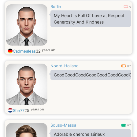
Berlin
0
My Heart Is Full Of Love a, Respect
Generosity And Kindness
years old
Cadmealeas
32
Noord-Holland
0.2
GoodGoodGoodGoodGoodGoodGoodGoo
years old
Shn77
25
Souss-Massa
0.7
Adorable cherche sérieux