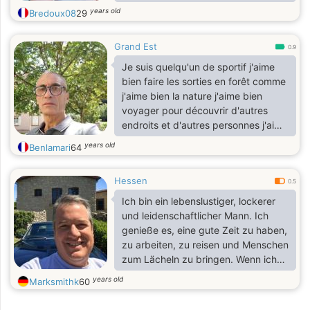
years old
Bredoux08
29
Grand Est
0.9
Je suis quelqu'un de sportif j'aime
bien faire les sorties en forêt comme
j'aime bien la nature j'aime bien
voyager pour découvrir d'autres
endroits et d'autres personnes j'aime
bien faire des sorties avec des amis
years old
Benlamari
64
pour faire des jeux de société je suis
quelqu'un de attentionné et sensible
Hessen
et généreux reux honnête et sincère
0.5
est sérieux
Ich bin ein lebenslustiger, lockerer
und leidenschaftlicher Mann. Ich
genieße es, eine gute Zeit zu haben,
zu arbeiten, zu reisen und Menschen
zum Lächeln zu bringen. Wenn ich
freie Momente habe, ist Lesen eine
years old
Marksmithk
60
meiner Lieblingsbeschäftigungen.
Ich wünsche mir deine Begleitung