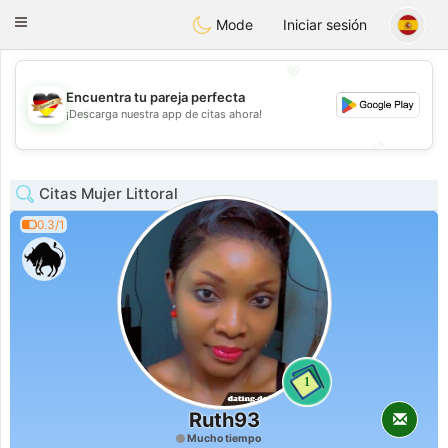
Deutsch
Dating
Toggle
Mode
Iniciar sesión
navigation
💖
Encuentra tu pareja perfecta
💖
¡Descarga nuestra app de citas ahora!
💕
💕
Citas Mujer Littoral
0.3/1
1
Ruth93
Mucho tiempo