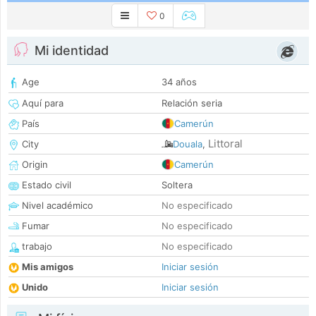
0
Mi identidad
Age
34 años
Aquí para
Relación seria
País
Camerún
Littoral
City
Douala
,
Origin
Camerún
Estado civil
Soltera
Nivel académico
No especificado
Fumar
No especificado
trabajo
No especificado
Mis amigos
Iniciar sesión
Unido
Iniciar sesión