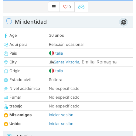
0
Mi identidad
Age
36 años
Aquí para
Relación ocasional
País
Italia
Emilia-Romagna
City
Santa Vittoria
,
Origin
Italia
Estado civil
Soltera
Nivel académico
No especificado
Fumar
No especificado
trabajo
No especificado
Mis amigos
Iniciar sesión
Unido
Iniciar sesión