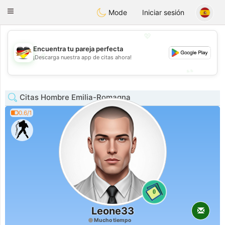
Deutsch
Dating
Toggle
Mode
Iniciar sesión
navigation
💖
Encuentra tu pareja perfecta
💖
¡Descarga nuestra app de citas ahora!
💕
💕
Citas Hombre Emilia-Romagna
0.6/1
0
Leone33
Mucho tiempo