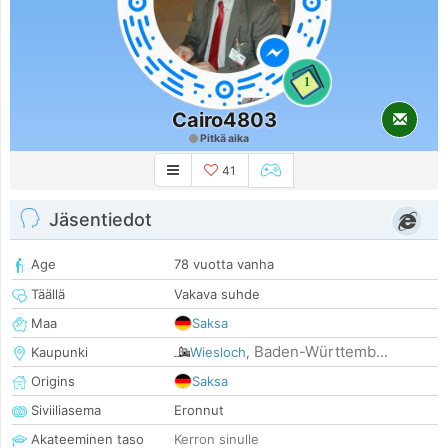
1
Cairo4803
Pitkä aika
41
Jäsentiedot
Age
78 vuotta vanha
Täällä
Vakava suhde
Maa
Saksa
Baden-Württemb...
Kaupunki
Wiesloch
,
Origins
Saksa
Siviiliasema
Eronnut
Akateeminen taso
Kerron sinulle