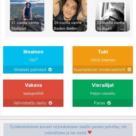
31 vuotta vanha
29 vuotta vanha
22 vuotta vanha
Stuttgart
Baden-Baden
Stuttgart
Ilmainen
Tuki
%
100
100% ilmainen
Ilmaiset palvelut
Kuuntelevat moderaattorit
Vakava
Vierailijat
laatuprofiilit
Paljon vierailtu
Vahvistettu laatu
Paras
Työskentelemme kovasti tarjotaksemme sinulle parasta palvelua, ole
ystävällinen ja tue meitä