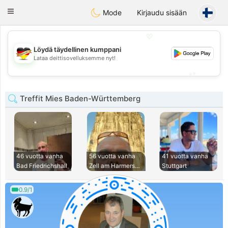
Deutsch
Dating
Toggle
Mode
Kirjaudu sisään
navigation
💖
Löydä täydellinen kumppani
💖
Lataa deittisovelluksemme nyt!
💕
💕
Treffit Mies Baden-Württemberg
46 vuotta vanha
56 vuotta vanha
41 vuotta vanha
Bad Friedrichshall
Zell am Harmersbac
Stuttgart
0.9/1