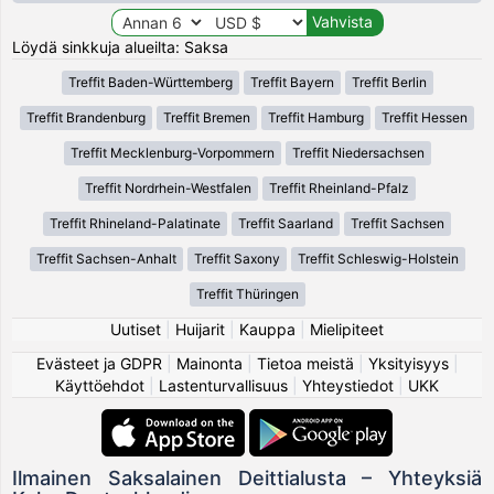
Löydä sinkkuja alueilta: Saksa
Treffit Baden-Württemberg
Treffit Bayern
Treffit Berlin
Treffit Brandenburg
Treffit Bremen
Treffit Hamburg
Treffit Hessen
Treffit Mecklenburg-Vorpommern
Treffit Niedersachsen
Treffit Nordrhein-Westfalen
Treffit Rheinland-Pfalz
Treffit Rhineland-Palatinate
Treffit Saarland
Treffit Sachsen
Treffit Sachsen-Anhalt
Treffit Saxony
Treffit Schleswig-Holstein
Treffit Thüringen
Uutiset
|
Huijarit
|
Kauppa
|
Mielipiteet
Evästeet ja GDPR
|
Mainonta
|
Tietoa meistä
|
Yksityisyys
|
Käyttöehdot
|
Lastenturvallisuus
|
Yhteystiedot
|
UKK
Ilmainen Saksalainen Deittialusta – Yhteyksiä