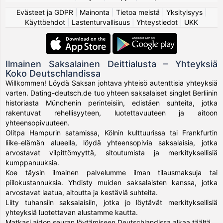
Evästeet ja GDPR
|
Mainonta
|
Tietoa meistä
|
Yksityisyys
|
Käyttöehdot
|
Lastenturvallisuus
|
Yhteystiedot
|
UKK
Ilmainen Saksalainen Deittialusta – Yhteyksiä
Koko Deutschlandissa
Willkommen! Löydä Saksan johtava yhteisö autenttisia yhteyksiä
varten. Dating-deutsch.de tuo yhteen saksalaiset singlet Berliinin
historiasta Münchenin perinteisiin, edistäen suhteita, jotka
rakentuvat rehellisyyteen, luotettavuuteen ja aitoon
yhteensopivuuteen.
Olitpa Hampurin satamissa, Kölnin kulttuurissa tai Frankfurtin
liike-elämän alueella, löydä yhteensopivia saksalaisia, jotka
arvostavat vilpittömyyttä, sitoutumista ja merkityksellisiä
kumppanuuksia.
Koe täysin ilmainen palvelumme ilman tilausmaksuja tai
piilokustannuksia. Yhdisty muiden saksalaisten kanssa, jotka
arvostavat laatua, aitoutta ja kestäviä suhteita.
Liity tuhansiin saksalaisiin, jotka jo löytävät merkityksellisiä
yhteyksiä luotettavan alustamme kautta.
Matkasi aidon seuran löytämiseen Deutschlandissa alkaa täältä.