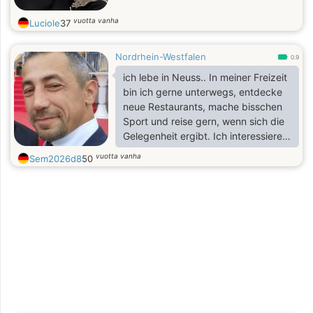
vuotta vanha
Luciole
37
Nordrhein-Westfalen
0.9
ich lebe in Neuss.. In meiner Freizeit
bin ich gerne unterwegs, entdecke
neue Restaurants, mache bisschen
Sport und reise gern, wenn sich die
Gelegenheit ergibt. Ich interessiere
mich für verschiedene Kulturen und
vuotta vanha
Sem2026d8
50
finde es spannend, wie
unterschiedlich Menschen die Welt
sehen. Japan hat mein Interesse
geweckt – nicht nur wegen der
Kultur, sondern auch wegen der
Werte wie Respekt, Rücksichtnahme
und Gemeinschaftssinn, die ich sehr
schätze.!!♡