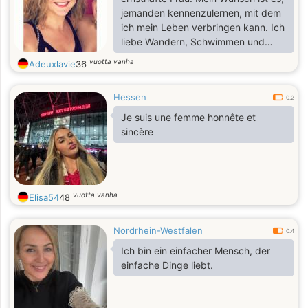
jemanden kennenzulernen, mit dem
ich mein Leben verbringen kann. Ich
liebe Wandern, Schwimmen und
Kino. Ich bin für eine Woche hier im
vuotta vanha
Adeuxlavie
36
Land.
Hessen
0.2
Je suis une femme honnête et
sincère
vuotta vanha
Elisa54
48
Nordrhein-Westfalen
0.4
Ich bin ein einfacher Mensch, der
einfache Dinge liebt.