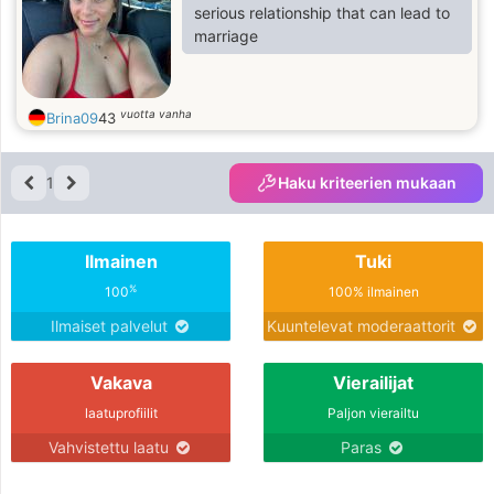
serious relationship that can lead to
marriage
vuotta vanha
Brina09
43
1
Haku kriteerien mukaan
Ilmainen
Tuki
%
100
100% ilmainen
Ilmaiset palvelut
Kuuntelevat moderaattorit
Vakava
Vierailijat
laatuprofiilit
Paljon vierailtu
Vahvistettu laatu
Paras