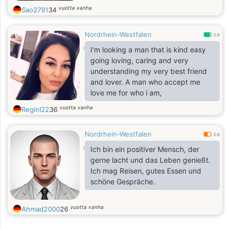
vuotta vanha
Sao2791
34
Nordrhein-Westfalen
0.8
I'm looking a man that is kind easy
going loving, caring and very
understanding my very best friend
and lover. A man who accept me
love me for who i am,
vuotta vanha
Reginl22
36
Nordrhein-Westfalen
0.6
Ich bin ein positiver Mensch, der
gerne lacht und das Leben genießt.
Ich mag Reisen, gutes Essen und
schöne Gespräche.
vuotta vanha
Ahmad2000
26