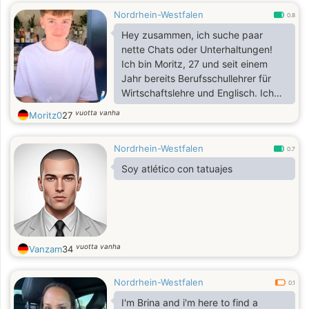
Nordrhein-Westfalen
0.8
Hey zusammen, ich suche paar
nette Chats oder Unterhaltungen!
Ich bin Moritz, 27 und seit einem
Jahr bereits Berufsschullehrer für
Wirtschaftslehre und Englisch. Ich
liebe daher auch die USA, Englisch
vuotta vanha
Moritz0
27
und alles, was damit verbunden ist.
Schreibt mir gerne!
Nordrhein-Westfalen
0.7
Soy atlético con tatuajes
vuotta vanha
Vanzam
34
Nordrhein-Westfalen
0.1
I'm Brina and i'm here to find a