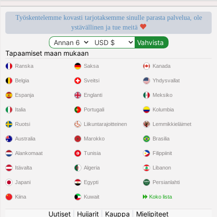
Työskentelemme kovasti tarjotaksemme sinulle parasta palvelua, ole
ystävällinen ja tue meitä
Tapaamiset maan mukaan
Ranska
Saksa
Kanada
Belgia
Sveitsi
Yhdysvallat
Espanja
Englanti
Meksiko
Italia
Portugali
Kolumbia
Ruotsi
Liikuntarajoitteinen
Lemmikkieläimet
Australia
Marokko
Brasilia
Alankomaat
Tunisia
Filippiinit
Itävalta
Algeria
Libanon
Japani
Egypti
Persianlahti
Kiina
Kuwait
Koko lista
Uutiset
|
Huijarit
|
Kauppa
|
Mielipiteet