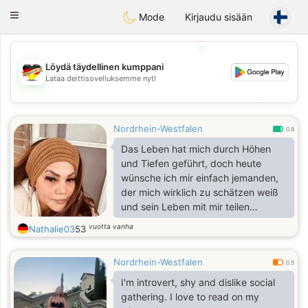
Deutsch
Dating
Toggle
Mode
Kirjaudu sisään
navigation
💖
Löydä täydellinen kumppani
💖
Lataa deittisovelluksemme nyt!
💕
💕
Nordrhein-Westfalen
0.8
Das Leben hat mich durch Höhen
und Tiefen geführt, doch heute
wünsche ich mir einfach jemanden,
der mich wirklich zu schätzen weiß
und sein Leben mit mir teilen
möchte. Ich bin eine treue, liebevolle
vuotta vanha
Nathalie03
53
und aufrichtige Frau auf der Suche
nach einem echten Gentleman. Ich
Nordrhein-Westfalen
spiele keine Spielchen – sag mir
0.5
also: Bist du bereit für etwas Echtes?
I'm introvert, shy and dislike social
gathering. I love to read on my