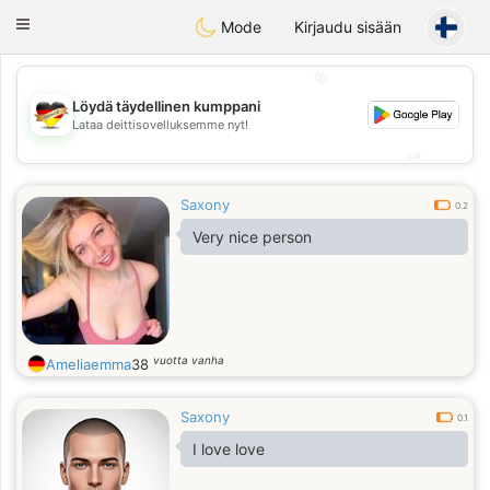
Deutsch
Dating
Toggle
Mode
Kirjaudu sisään
navigation
💖
Löydä täydellinen kumppani
💖
Lataa deittisovelluksemme nyt!
💕
💕
Saxony
0.2
Very nice person
vuotta vanha
Ameliaemma
38
Saxony
0.1
I love love