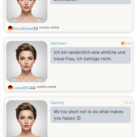
vuotta vanha
Annafinkel
29
Sachsen
0.3
Ich bin tatsächlich eine ehrliche und
treue Frau, ich betrüge nicht.
vuotta vanha
Luise650
44
Saxony
0
life too short not to do what makes
you happy 😊