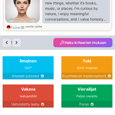
new things, whether it’s books,
music, or places. I’m curious by
nature, I enjoy meaningful
conversations, and I value honesty
and kindness. I’d say I’m a mix of
vuotta vanha
Ficher
31
playful and thoughtful you can catch
me laughing over something silly one
moment and getting lost in deep
1
Haku kriteerien mukaan
thoughts the next.”
Ilmainen
Tuki
%
100
100% ilmainen
Ilmaiset palvelut
Kuuntelevat moderaattorit
Vakava
Vierailijat
laatuprofiilit
Paljon vierailtu
Vahvistettu laatu
Paras