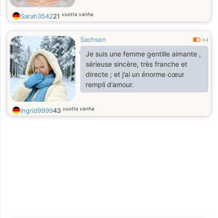
vuotta vanha
Sarah3542
21
Sachsen
0.4
Je suis une femme gentille aimante ,
sérieuse sincère, très franche et
directe ; et j’ai un énorme cœur
rempli d’amour.
vuotta vanha
Ingrid9999
43