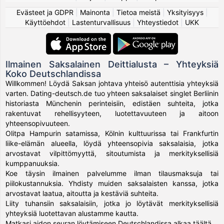
Evästeet ja GDPR
|
Mainonta
|
Tietoa meistä
|
Yksityisyys
|
Käyttöehdot
|
Lastenturvallisuus
|
Yhteystiedot
|
UKK
Ilmainen Saksalainen Deittialusta – Yhteyksiä
Koko Deutschlandissa
Willkommen! Löydä Saksan johtava yhteisö autenttisia yhteyksiä
varten. Dating-deutsch.de tuo yhteen saksalaiset singlet Berliinin
historiasta Münchenin perinteisiin, edistäen suhteita, jotka
rakentuvat rehellisyyteen, luotettavuuteen ja aitoon
yhteensopivuuteen.
Olitpa Hampurin satamissa, Kölnin kulttuurissa tai Frankfurtin
liike-elämän alueella, löydä yhteensopivia saksalaisia, jotka
arvostavat vilpittömyyttä, sitoutumista ja merkityksellisiä
kumppanuuksia.
Koe täysin ilmainen palvelumme ilman tilausmaksuja tai
piilokustannuksia. Yhdisty muiden saksalaisten kanssa, jotka
arvostavat laatua, aitoutta ja kestäviä suhteita.
Liity tuhansiin saksalaisiin, jotka jo löytävät merkityksellisiä
yhteyksiä luotettavan alustamme kautta.
Matkasi aidon seuran löytämiseen Deutschlandissa alkaa täältä.