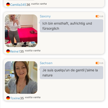
vuotta vanha
Camilia345
36
Saxony
0.5
Ich bin ernsthaft, aufrichtig und
fürsorglich
vuotta vanha
Reine1
35
Sachsen
0.5
Je suis quelqu'un de gentil j'aime la
nature
vuotta vanha
Toxine
35