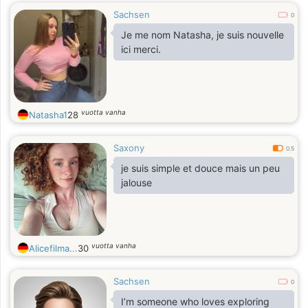
Sachsen
0
Je me nom Natasha, je suis nouvelle
ici merci.
vuotta vanha
Natasha1
28
Saxony
0.5
je suis simple et douce mais un peu
jalouse
vuotta vanha
Alicefilma...
30
Sachsen
0
I’m someone who loves exploring