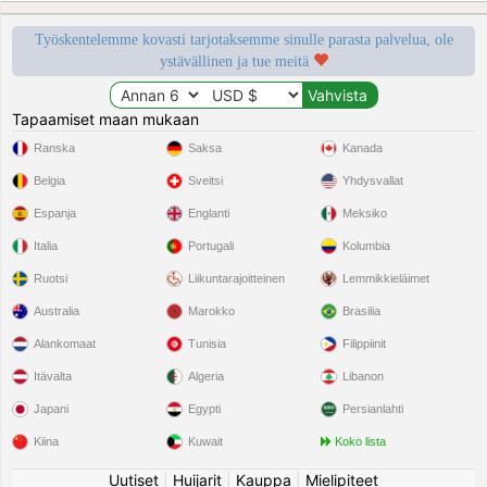
Työskentelemme kovasti tarjotaksemme sinulle parasta palvelua, ole
ystävällinen ja tue meitä
Tapaamiset maan mukaan
Ranska
Saksa
Kanada
Belgia
Sveitsi
Yhdysvallat
Espanja
Englanti
Meksiko
Italia
Portugali
Kolumbia
Ruotsi
Liikuntarajoitteinen
Lemmikkieläimet
Australia
Marokko
Brasilia
Alankomaat
Tunisia
Filippiinit
Itävalta
Algeria
Libanon
Japani
Egypti
Persianlahti
Kiina
Kuwait
Koko lista
Uutiset
|
Huijarit
|
Kauppa
|
Mielipiteet