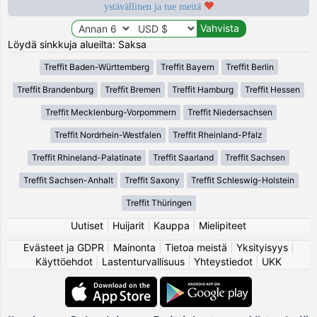
ystävällinen ja tue meitä
Löydä sinkkuja alueilta: Saksa
Treffit Baden-Württemberg
Treffit Bayern
Treffit Berlin
Treffit Brandenburg
Treffit Bremen
Treffit Hamburg
Treffit Hessen
Treffit Mecklenburg-Vorpommern
Treffit Niedersachsen
Treffit Nordrhein-Westfalen
Treffit Rheinland-Pfalz
Treffit Rhineland-Palatinate
Treffit Saarland
Treffit Sachsen
Treffit Sachsen-Anhalt
Treffit Saxony
Treffit Schleswig-Holstein
Treffit Thüringen
Uutiset
|
Huijarit
|
Kauppa
|
Mielipiteet
Evästeet ja GDPR
|
Mainonta
|
Tietoa meistä
|
Yksityisyys
|
Käyttöehdot
|
Lastenturvallisuus
|
Yhteystiedot
|
UKK