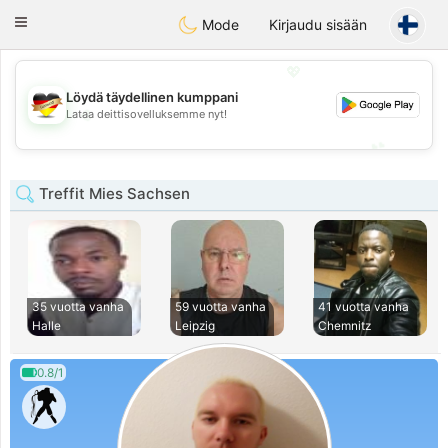
Deutsch
Dating
Toggle
Mode
Kirjaudu sisään
navigation
💖
Löydä täydellinen kumppani
💖
Lataa deittisovelluksemme nyt!
💕
💕
Treffit Mies Sachsen
35 vuotta vanha
59 vuotta vanha
41 vuotta vanha
Halle
Leipzig
Chemnitz
0.8/1