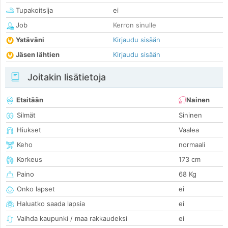
Tupakoitsija
ei
Job
Kerron sinulle
Ystäväni
Kirjaudu sisään
Jäsen lähtien
Kirjaudu sisään
Joitakin lisätietoja
Etsitään
Nainen
Silmät
Sininen
Hiukset
Vaalea
Keho
normaali
Korkeus
173 cm
Paino
68 Kg
Onko lapset
ei
Haluatko saada lapsia
ei
Vaihda kaupunki / maa rakkaudeksi
ei