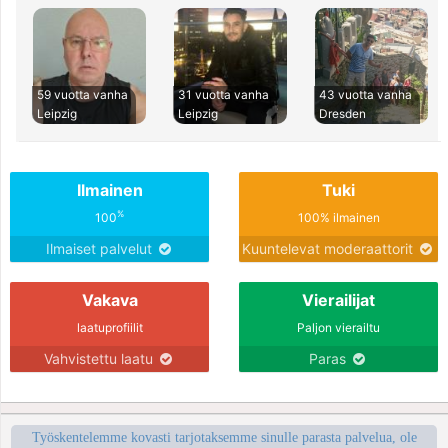
59 vuotta vanha
31 vuotta vanha
43 vuotta vanha
Leipzig
Leipzig
Dresden
Ilmainen
Tuki
%
100
100% ilmainen
Ilmaiset palvelut
Kuuntelevat moderaattorit
Vakava
Vierailijat
laatuprofiilit
Paljon vierailtu
Vahvistettu laatu
Paras
Työskentelemme kovasti tarjotaksemme sinulle parasta palvelua, ole