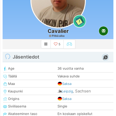
1
Cavalier
Pitkä aika
5
Jäsentiedot
Age
36 vuotta vanha
Täällä
Vakava suhde
Maa
Saksa
Sachsen
Kaupunki
Leipzig
,
Origins
Saksa
Siviiliasema
Single
Akateeminen taso
En koskaan opiskellut