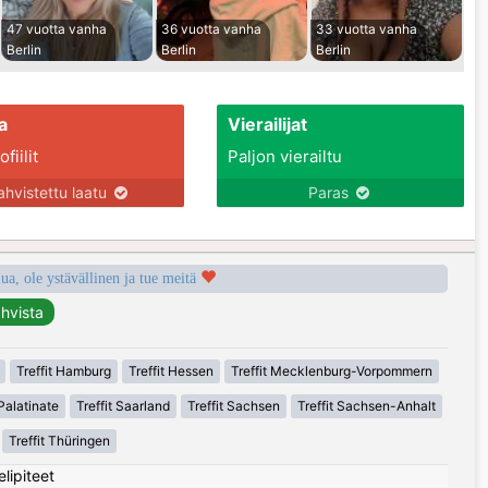
47 vuotta vanha
36 vuotta vanha
33 vuotta vanha
Berlin
Berlin
Berlin
a
Vierailijat
fiilit
Paljon vierailtu
ahvistettu laatu
Paras
a, ole ystävällinen ja tue meitä
Treffit Hamburg
Treffit Hessen
Treffit Mecklenburg-Vorpommern
Palatinate
Treffit Saarland
Treffit Sachsen
Treffit Sachsen-Anhalt
Treffit Thüringen
elipiteet