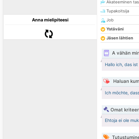
Akateeminen ta
Tupakoitsija
Anna mielipiteesi
Job
Ystäväni
Jäsen lähtien
A vähän mi
Hallo ich, das is
Haluan kum
Ich möchte, dass 
Omat kriteeri
Ehtoja ei ole mu
Tutustumin