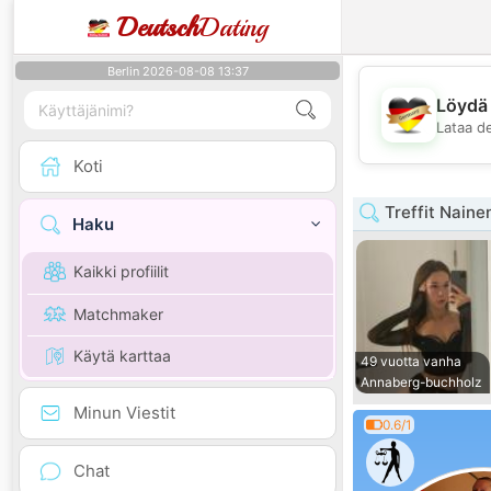
Deutsch
Dating
Berlin 2026-08-08 13:37
Löydä 
Lataa d
Koti
Treffit Nainen
Haku
Kaikki profiilit
Matchmaker
Käytä karttaa
49 vuotta vanha
Annaberg-buchholz
Minun Viestit
0.6/1
Chat