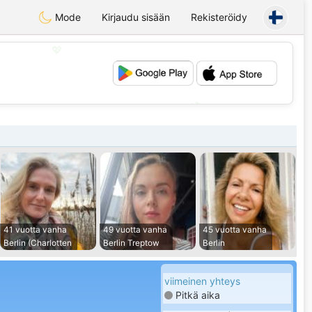
Mode
Kirjaudu sisään
Rekisteröidy
💖
💕
41 vuotta vanha
49 vuotta vanha
45 vuotta vanha
Berlin (Charlotten
Berlin Treptow
Berlin
viimeinen yhteys
Pitkä aika