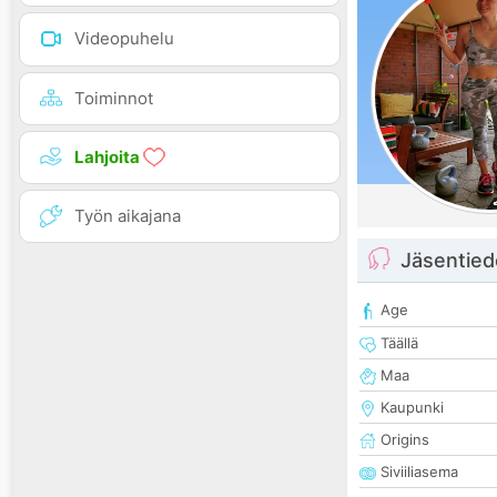
Videopuhelu
Toiminnot
Lahjoita
Työn aikajana
Jäsentied
Age
Täällä
Maa
Kaupunki
Origins
Siviiliasema