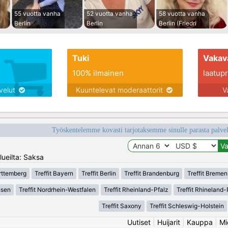
55 vuotta vanha
52 vuotta vanha
58 vuotta vanha
Berlin
Berlin
Berlin (Friedri
Tuki
Vakav
100% ilmainen
laatupro
lvelut
Kuuntelevat moderaattorit
V
Työskentelemme kovasti tarjotaksemme sinulle parasta palvelu
lueilta: Saksa
rttemberg
Treffit Bayern
Treffit Berlin
Treffit Brandenburg
Treffit Bremen
hsen
Treffit Nordrhein-Westfalen
Treffit Rheinland-Pfalz
Treffit Rhineland-
Treffit Saxony
Treffit Schleswig-Holstein
Uutiset
|
Huijarit
|
Kauppa
|
Mi