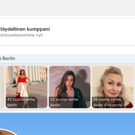
täydellinen kumppani
💖
eittisovelluksemme nyt!
💕
 Berlin
42 vuotta vanha
35 vuotta vanha
58 vuotta vanha
Berlin
Berlin
Berlin (Friedrichs