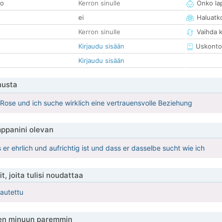
so
Kerron sinulle
Onko la
ei
Haluatk
Kerron sinulle
Vaihda 
Kirjaudu sisään
Uskonto
Kirjaudu sisään
nusta
t Rose und ich suche wirklich eine vertrauensvolle Beziehung
ppanini olevan
er ehrlich und aufrichtig ist und dass er dasselbe sucht wie ich
t, joita tulisi noudattaa
kautettu
en minuun paremmin