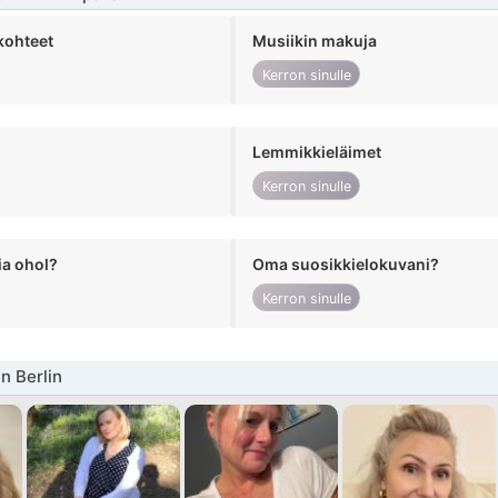
kohteet
Musiikin makuja
Kerron sinulle
Lemmikkieläimet
Kerron sinulle
ia ohol?
Oma suosikkielokuvani?
Kerron sinulle
n Berlin