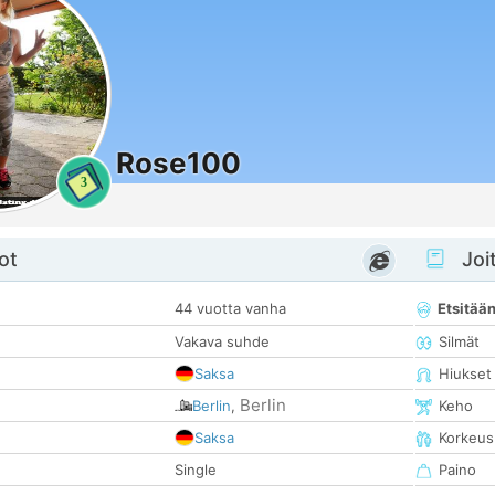
Rose100
3
ot
Joit
44 vuotta vanha
Etsitää
Vakava suhde
Silmät
Saksa
Hiukset
Berlin
Berlin
,
Keho
Saksa
Korkeus
Single
Paino