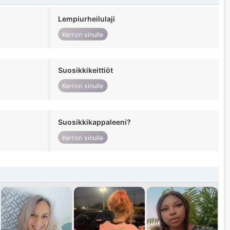
Lempiurheilulaji
Kerron sinulle
Suosikkikeittiöt
Kerron sinulle
Suosikkikappaleeni?
Kerron sinulle