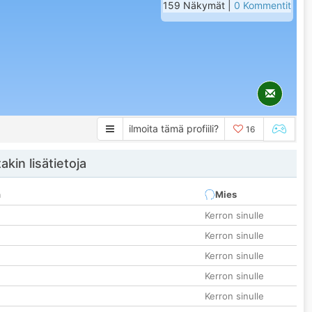
159 Näkymät |
0 Kommentit
ilmoita tämä profiili?
16
akin lisätietoja
n
Mies
Kerron sinulle
Kerron sinulle
Kerron sinulle
Kerron sinulle
Kerron sinulle