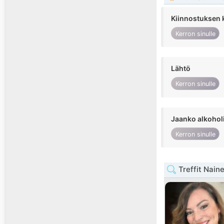
Kiinnostuksen 
Kerron sinulle
Lähtö
Kerron sinulle
Jaanko alkohol
Kerron sinulle
Treffit Naine