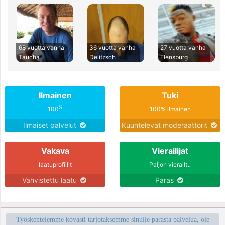
68 vuotta vanha
36 vuotta vanha
27 vuotta vanha
Taucha
Delitzsch
Flensburg
Ilmainen
Tuki
%
100
100% ilmainen
Ilmaiset palvelut
Kuuntelevat moderaattorit
Vakava
Vierailijat
laatuprofiilit
Paljon vierailtu
Vahvistettu laatu
Paras
Työskentelemme kovasti tarjotaksemme sinulle parasta palvelua, ole