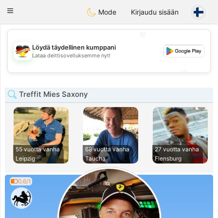
Deutsch
Dating
Toggle
Mode
Kirjaudu sisään
navigation
💖
Löydä täydellinen kumppani
💖
Lataa deittisovelluksemme nyt!
💕
💕
Treffit Mies Saxony
55 vuotta vanha
68 vuotta vanha
27 vuotta vanha
Leipzig
Taucha
Flensburg
0.6/1