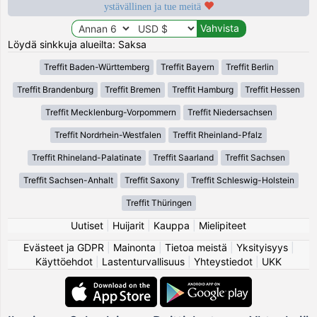
ystävällinen ja tue meitä
Löydä sinkkuja alueilta: Saksa
Treffit Baden-Württemberg
Treffit Bayern
Treffit Berlin
Treffit Brandenburg
Treffit Bremen
Treffit Hamburg
Treffit Hessen
Treffit Mecklenburg-Vorpommern
Treffit Niedersachsen
Treffit Nordrhein-Westfalen
Treffit Rheinland-Pfalz
Treffit Rhineland-Palatinate
Treffit Saarland
Treffit Sachsen
Treffit Sachsen-Anhalt
Treffit Saxony
Treffit Schleswig-Holstein
Treffit Thüringen
Uutiset
|
Huijarit
|
Kauppa
|
Mielipiteet
Evästeet ja GDPR
|
Mainonta
|
Tietoa meistä
|
Yksityisyys
|
Käyttöehdot
|
Lastenturvallisuus
|
Yhteystiedot
|
UKK