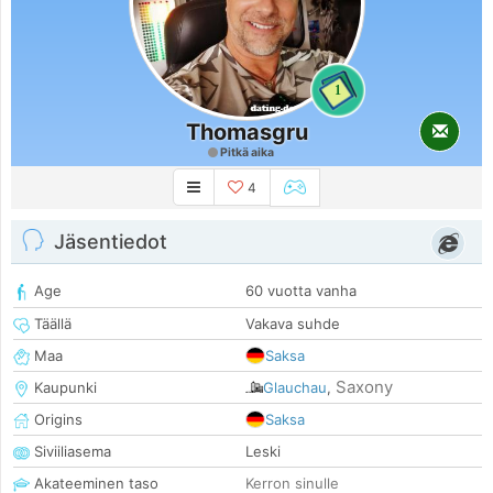
1
Thomasgru
Pitkä aika
4
Jäsentiedot
Age
60 vuotta vanha
Täällä
Vakava suhde
Maa
Saksa
Saxony
Kaupunki
Glauchau
,
Origins
Saksa
Siviiliasema
Leski
Akateeminen taso
Kerron sinulle