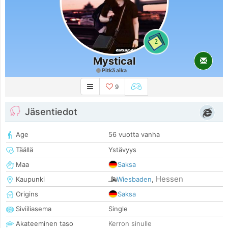
2
Mystical
Pitkä aika
9
Jäsentiedot
Age
56 vuotta vanha
Täällä
Ystävyys
Maa
Saksa
Hessen
Kaupunki
Wiesbaden
,
Origins
Saksa
Siviiliasema
Single
Akateeminen taso
Kerron sinulle