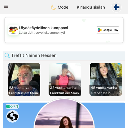
Deutsch
Dating
Toggle
Mode
Kirjaudu sisään
navigation
💖
Löydä täydellinen kumppani
💖
Lataa deittisovelluksemme nyt!
💕
💕
Treffit Nainen Hessen
53 vuotta vanha
32 vuotta vanha
45 vuotta vanha
Frankfurt am Main
Frankfurt am Main
Grebenstein
0.7/1