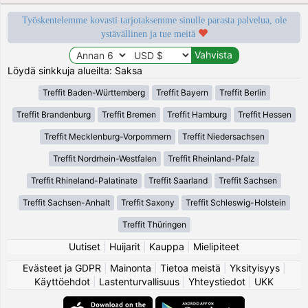
Työskentelemme kovasti tarjotaksemme sinulle parasta palvelua, ole
ystävällinen ja tue meitä
Löydä sinkkuja alueilta: Saksa
Treffit Baden-Württemberg
Treffit Bayern
Treffit Berlin
Treffit Brandenburg
Treffit Bremen
Treffit Hamburg
Treffit Hessen
Treffit Mecklenburg-Vorpommern
Treffit Niedersachsen
Treffit Nordrhein-Westfalen
Treffit Rheinland-Pfalz
Treffit Rhineland-Palatinate
Treffit Saarland
Treffit Sachsen
Treffit Sachsen-Anhalt
Treffit Saxony
Treffit Schleswig-Holstein
Treffit Thüringen
Uutiset
|
Huijarit
|
Kauppa
|
Mielipiteet
Evästeet ja GDPR
|
Mainonta
|
Tietoa meistä
|
Yksityisyys
|
Käyttöehdot
|
Lastenturvallisuus
|
Yhteystiedot
|
UKK