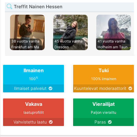
Treffit Nainen Hessen
38 vuotta vanha
45 vuotta vanha
41 vuotta vanha
Frankfurt am Ma
Dresden
Hofheim am Taun
Ilmainen
Tuki
%
100
100% ilmainen
Ilmaiset palvelut
Kuuntelevat moderaattorit
Vakava
Vierailijat
laatuprofiilit
Paljon vierailtu
Vahvistettu laatu
Paras