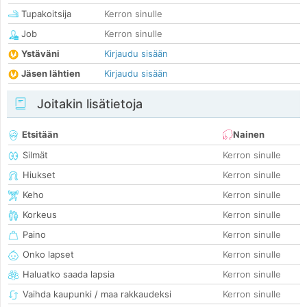
Tupakoitsija
Kerron sinulle
Job
Kerron sinulle
Ystäväni
Kirjaudu sisään
Jäsen lähtien
Kirjaudu sisään
Joitakin lisätietoja
Etsitään
Nainen
Silmät
Kerron sinulle
Hiukset
Kerron sinulle
Keho
Kerron sinulle
Korkeus
Kerron sinulle
Paino
Kerron sinulle
Onko lapset
Kerron sinulle
Haluatko saada lapsia
Kerron sinulle
Vaihda kaupunki / maa rakkaudeksi
Kerron sinulle