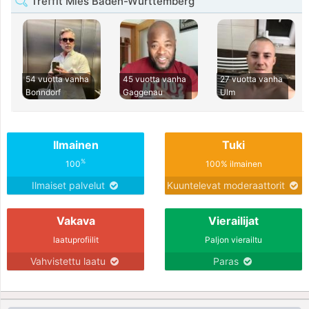
Treffit Mies Baden-Württemberg
54 vuotta vanha
45 vuotta vanha
27 vuotta vanha
Bonndorf
Gaggenau
Ulm
Ilmainen
Tuki
%
100
100% ilmainen
Ilmaiset palvelut
Kuuntelevat moderaattorit
Vakava
Vierailijat
laatuprofiilit
Paljon vierailtu
Vahvistettu laatu
Paras