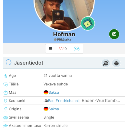
2
Hofman
Pitkä aika
0
Jäsentiedot
Age
21 vuotta vanha
Täällä
Vakava suhde
Maa
Saksa
Baden-Württemb...
Kaupunki
Bad Friedrichshall
,
Origins
Saksa
Siviiliasema
Single
Akateeminen taso
Kerron sinulle