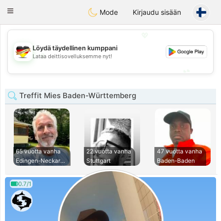
Deutsch
Dating
Toggle
Mode
Kirjaudu sisään
navigation
💖
Löydä täydellinen kumppani
💖
Lataa deittisovelluksemme nyt!
💕
💕
Treffit Mies Baden-Württemberg
65 vuotta vanha
22 vuotta vanha
47 vuotta vanha
Edingen-Neckarhaus
Stuttgart
Baden-Baden
0.7/1