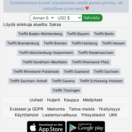
Työskentelemme kovasti tarjotaksemme sinulle parasta palvelua, ole
ystävällinen ja tue meitä
Löydä sinkkuja alueilta: Saksa
Treffit Baden-Württemberg
Treffit Bayern
Treffit Berlin
Treffit Brandenburg
Treffit Bremen
Treffit Hamburg
Treffit Hessen
Treffit Mecklenburg-Vorpommern
Treffit Niedersachsen
Treffit Nordrhein-Westfalen
Treffit Rheinland-Pfalz
Treffit Rhineland-Palatinate
Treffit Saarland
Treffit Sachsen
Treffit Sachsen-Anhalt
Treffit Saxony
Treffit Schleswig-Holstein
Treffit Thüringen
Uutiset
|
Huijarit
|
Kauppa
|
Mielipiteet
Evästeet ja GDPR
|
Mainonta
|
Tietoa meistä
|
Yksityisyys
|
Käyttöehdot
|
Lastenturvallisuus
|
Yhteystiedot
|
UKK