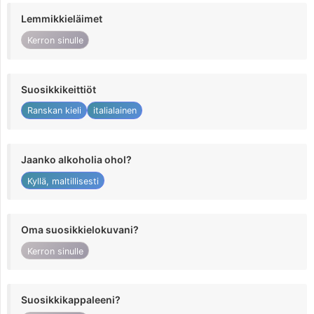
Lemmikkieläimet
Kerron sinulle
Suosikkikeittiöt
Ranskan kieli
italialainen
Jaanko alkoholia ohol?
Kyllä, maltillisesti
Oma suosikkielokuvani?
Kerron sinulle
Suosikkikappaleeni?