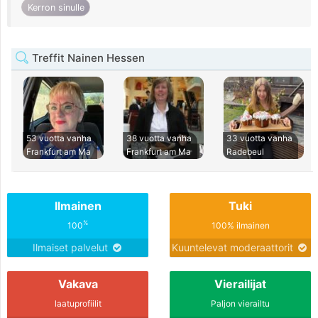
Kerron sinulle
Treffit Nainen Hessen
53 vuotta vanha
38 vuotta vanha
33 vuotta vanha
Frankfurt am Ma
Frankfurt am Ma
Radebeul
Ilmainen
Tuki
%
100
100% ilmainen
Ilmaiset palvelut
Kuuntelevat moderaattorit
Vakava
Vierailijat
laatuprofiilit
Paljon vierailtu