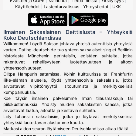
Evästeet ja GDPR
|
Mainonta
|
Tietoa meistä
|
Yksityisyys
|
Käyttöehdot
|
Lastenturvallisuus
|
Yhteystiedot
|
UKK
Ilmainen Saksalainen Deittialusta – Yhteyksiä
Koko Deutschlandissa
Willkommen! Löydä Saksan johtava yhteisö autenttisia yhteyksiä
varten. Dating-deutsch.de tuo yhteen saksalaiset singlet Berliinin
historiasta Münchenin perinteisiin, edistäen suhteita, jotka
rakentuvat rehellisyyteen, luotettavuuteen ja aitoon
yhteensopivuuteen.
Olitpa Hampurin satamissa, Kölnin kulttuurissa tai Frankfurtin
liike-elämän alueella, löydä yhteensopivia saksalaisia, jotka
arvostavat vilpittömyyttä, sitoutumista ja merkityksellisiä
kumppanuuksia.
Koe täysin ilmainen palvelumme ilman tilausmaksuja tai
piilokustannuksia. Yhdisty muiden saksalaisten kanssa, jotka
arvostavat laatua, aitoutta ja kestäviä suhteita.
Liity tuhansiin saksalaisiin, jotka jo löytävät merkityksellisiä
yhteyksiä luotettavan alustamme kautta.
Matkasi aidon seuran löytämiseen Deutschlandissa alkaa täältä.