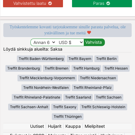
Vahvistettu laatu
Paras
Työskentelemme kovasti tarjotaksemme sinulle parasta palvelua, ole
ystävällinen ja tue meitä
Löydä sinkkuja alueilta: Saksa
Treffit Baden-Württemberg
Treffit Bayern
Treffit Berlin
Treffit Brandenburg
Treffit Bremen
Treffit Hamburg
Treffit Hessen
Treffit Mecklenburg-Vorpommern
Treffit Niedersachsen
Treffit Nordrhein-Westfalen
Treffit Rheinland-Pfalz
Treffit Rhineland-Palatinate
Treffit Saarland
Treffit Sachsen
Treffit Sachsen-Anhalt
Treffit Saxony
Treffit Schleswig-Holstein
Treffit Thüringen
Uutiset
|
Huijarit
|
Kauppa
|
Mielipiteet