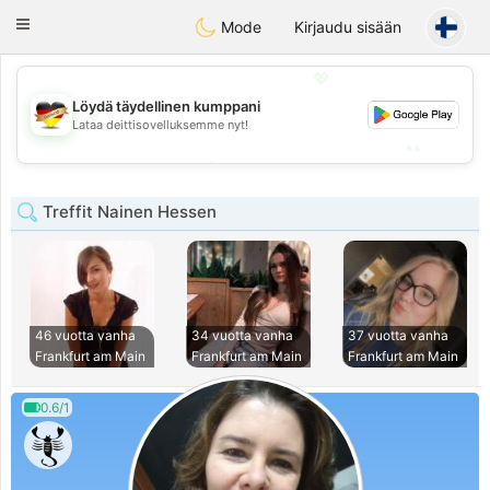
Deutsch
Dating
Toggle
Mode
Kirjaudu sisään
navigation
💖
Löydä täydellinen kumppani
💖
Lataa deittisovelluksemme nyt!
💕
💕
Treffit Nainen Hessen
46 vuotta vanha
34 vuotta vanha
37 vuotta vanha
Frankfurt am Main
Frankfurt am Main
Frankfurt am Main
0.6/1