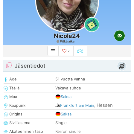
2
Nicole24
Pitkä aika
7
Jäsentiedot
Age
51 vuotta vanha
Täällä
Vakava suhde
Maa
Saksa
Hessen
Kaupunki
Frankfurt am Main
,
Origins
Saksa
Siviiliasema
Single
Akateeminen taso
Kerron sinulle