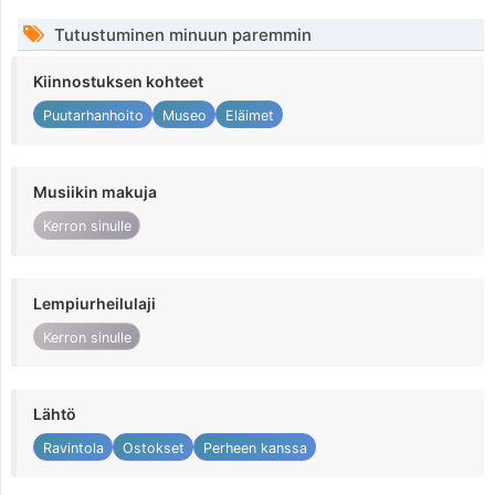
Tutustuminen minuun paremmin
Kiinnostuksen kohteet
Puutarhanhoito
Museo
Eläimet
Musiikin makuja
Kerron sinulle
Lempiurheilulaji
Kerron sinulle
Lähtö
Ravintola
Ostokset
Perheen kanssa