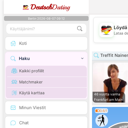
Deutsch
Dating
Berlin 2026-08-07 09:12
Löydä 
Lataa d
Koti
Treffit Naine
Haku
Kaikki profiilit
Matchmaker
Käytä karttaa
46 vuotta vanha
Frankfurt am Main
Minun Viestit
0.6/1
Chat