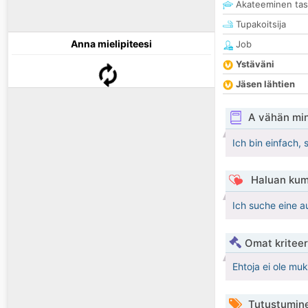
Akateeminen ta
Tupakoitsija
Anna mielipiteesi
Job
Ystäväni
Jäsen lähtien
A vähän mi
Ich bin einfach, 
Haluan kum
Ich suche eine a
Omat kriteeri
Ehtoja ei ole mu
Tutustumin