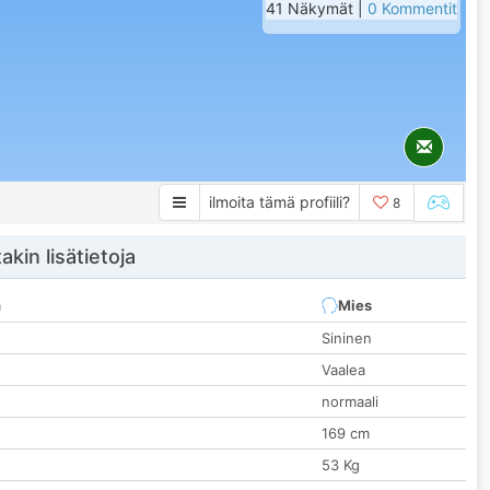
41 Näkymät |
0 Kommentit
ilmoita tämä profiili?
8
akin lisätietoja
n
Mies
Sininen
Vaalea
normaali
169 cm
53 Kg