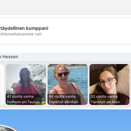
täydellinen kumppani
💖
eittisovelluksemme nyt!
💕
n Hessen
41 vuotta vanha
64 vuotta vanha
32 vuotta vanha
Hofheim am Taunus
Frankfurt am Main
Frankfurt am Main