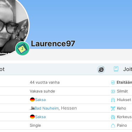
Laurence97
2
ot
Joit
44 vuotta vanha
Etsitää
Vakava suhde
Silmät
Saksa
Hiukset
Hessen
Bad Nauheim
,
Keho
Saksa
Korkeus
Single
Paino