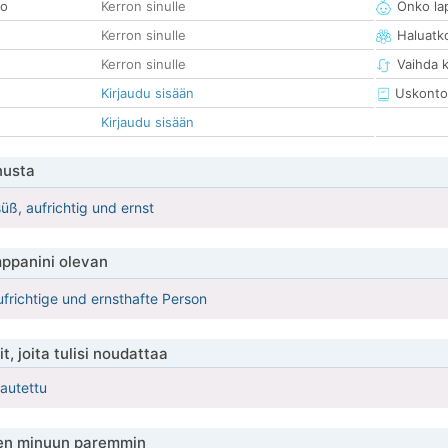
so
Kerron sinulle
Onko la
Kerron sinulle
Haluatk
Kerron sinulle
Vaihda 
Kirjaudu sisään
Uskonto
Kirjaudu sisään
nusta
süß, aufrichtig und ernst
ppanini olevan
ufrichtige und ernsthafte Person
t, joita tulisi noudattaa
kautettu
en minuun paremmin