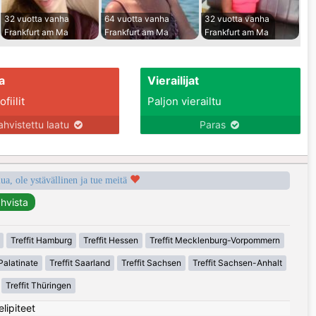
32 vuotta vanha
64 vuotta vanha
32 vuotta vanha
Frankfurt am Ma
Frankfurt am Ma
Frankfurt am Ma
a
Vierailijat
fiilit
Paljon vierailtu
ahvistettu laatu
Paras
a, ole ystävällinen ja tue meitä
Treffit Hamburg
Treffit Hessen
Treffit Mecklenburg-Vorpommern
Palatinate
Treffit Saarland
Treffit Sachsen
Treffit Sachsen-Anhalt
Treffit Thüringen
elipiteet