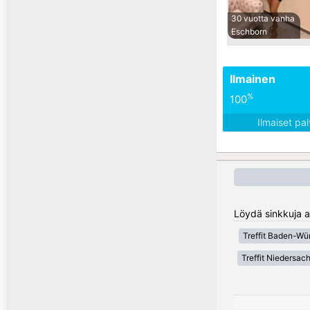
30 vuotta vanha
Eschborn
Ilmainen
%
100
Ilmaiset pa
Löydä sinkkuja a
Treffit Baden-Wü
Treffit Niedersac