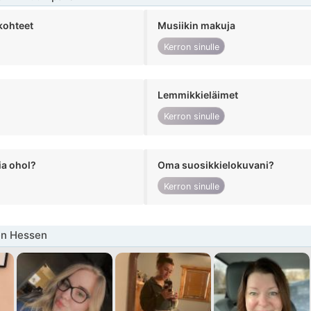
kohteet
Musiikin makuja
Kerron sinulle
Lemmikkieläimet
Kerron sinulle
ia ohol?
Oma suosikkielokuvani?
Kerron sinulle
en Hessen