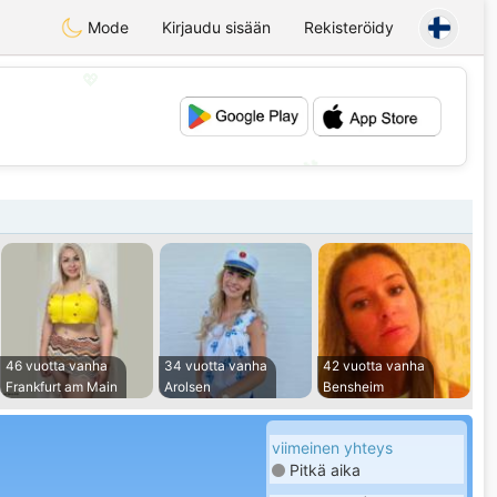
Mode
Kirjaudu sisään
Rekisteröidy
💖
💕
46 vuotta vanha
34 vuotta vanha
42 vuotta vanha
Frankfurt am Main
Arolsen
Bensheim
viimeinen yhteys
Pitkä aika