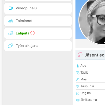
Videopuhelu
Toiminnot
Lahjoita
Työn aikajana
Jäsentied
Age
Täällä
Maa
Kaupunki
Origins
Siviiliasema