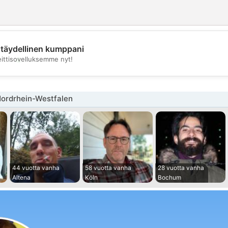
täydellinen kumppani
💖
eittisovelluksemme nyt!
💕
Nordrhein-Westfalen
44 vuotta vanha
58 vuotta vanha
28 vuotta vanha
Altena
Köln
Bochum