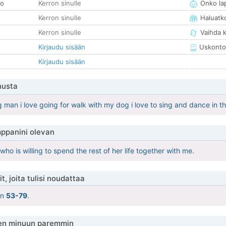
so
Kerron sinulle
Onko la
Kerron sinulle
Haluatk
Kerron sinulle
Vaihda 
Kirjaudu sisään
Uskonto
Kirjaudu sisään
nusta
 man i love going for walk with my dog i love to sing and dance in th
ppanini olevan
o is willing to spend the rest of her life together with me.
t, joita tulisi noudattaa
on
53-79
.
en minuun paremmin