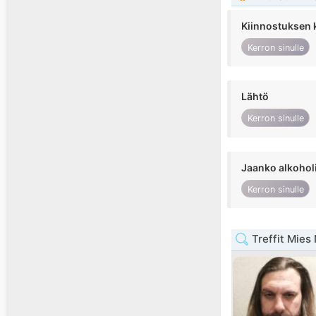
Kiinnostuksen 
Kerron sinulle
Lähtö
Kerron sinulle
Jaanko alkohol
Kerron sinulle
Treffit Mies