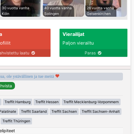
30 vuotta vanha
40 vuotta vanha
26 vuotta vanha
Köln
Solingen
Gelsenkirchen
a
Vierailijat
fiilit
Paljon vierailtu
ahvistettu laatu
Paras
a, ole ystävällinen ja tue meitä
Treffit Hamburg
Treffit Hessen
Treffit Mecklenburg-Vorpommern
Palatinate
Treffit Saarland
Treffit Sachsen
Treffit Sachsen-Anhalt
Treffit Thüringen
elipiteet