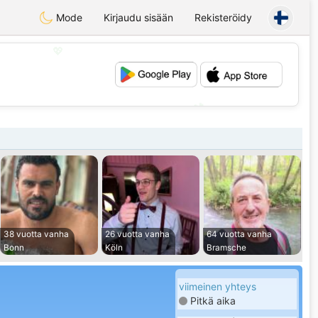
Mode
Kirjaudu sisään
Rekisteröidy
💖
💕
38 vuotta vanha
26 vuotta vanha
64 vuotta vanha
Bonn
Köln
Bramsche
viimeinen yhteys
Pitkä aika