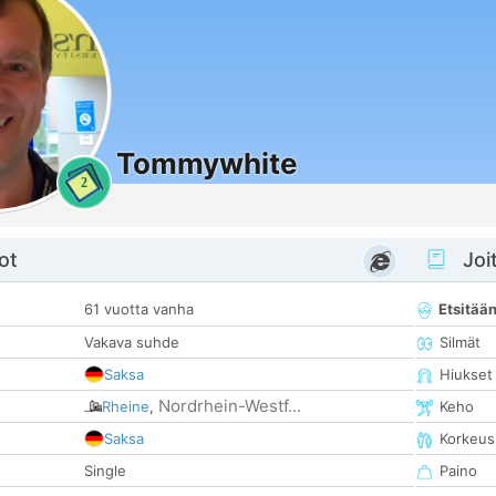
Tommywhite
2
ot
Joit
61 vuotta vanha
Etsitää
Vakava suhde
Silmät
Saksa
Hiukset
Nordrhein-Westf...
Rheine
,
Keho
Saksa
Korkeus
Single
Paino