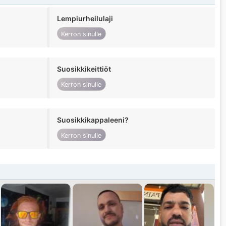
Lempiurheilulaji
Kerron sinulle
Suosikkikeittiöt
Kerron sinulle
Suosikkikappaleeni?
Kerron sinulle