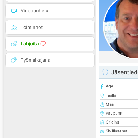
Videopuhelu
Toiminnot
Lahjoita
Työn aikajana
Jäsentied
Age
Täällä
Maa
Kaupunki
Origins
Siviiliasema