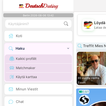
Deutsch
Dating
Berlin 2026-08-06 13:42
Löydä 
Lataa d
Koti
Treffit Mies 
Haku
Kaikki profiilit
Matchmaker
Käytä karttaa
65 vuotta vanha
Essen
Minun Viestit
0.8/1
Chat