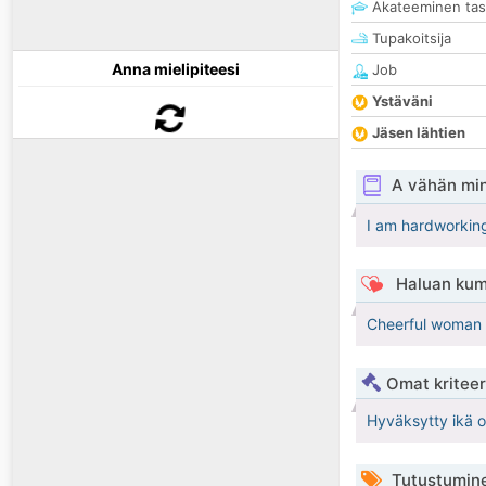
Akateeminen ta
Tupakoitsija
Anna mielipiteesi
Job
Ystäväni
Jäsen lähtien
A vähän mi
I am hardworking
Haluan kum
Cheerful woman wh
Omat kriteeri
Hyväksytty ikä 
Tutustumin