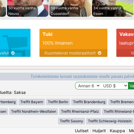
50 vuotta vanha
59 vuotta vanha
34 vuotta vanha
Neuss
Dusseldorf
Essen
Tuki
Vakav
100% ilmainen
laatupro
lvelut
Kuuntelevat moderaattorit
V
Työskentelemme kovasti tarjotaksemme sinulle parasta palvelu
lueilta: Saksa
rttemberg
Treffit Bayern
Treffit Berlin
Treffit Brandenburg
Treffit Bremen
hsen
Treffit Nordrhein-Westfalen
Treffit Rheinland-Pfalz
Treffit Rhineland-
Treffit Saxony
Treffit Schleswig-Holstein
Uutiset
|
Huijarit
|
Kauppa
|
Mi