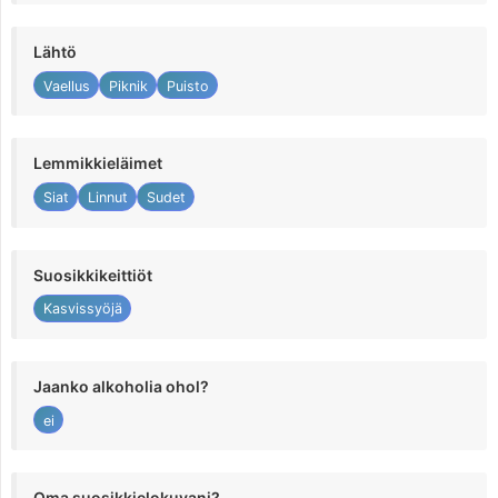
Lähtö
Vaellus
Piknik
Puisto
Lemmikkieläimet
Siat
Linnut
Sudet
Suosikkikeittiöt
Kasvissyöjä
Jaanko alkoholia ohol?
ei
Oma suosikkielokuvani?