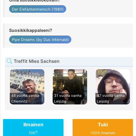
Der Elefantenmensch (1980)
Suosikkikappaleeni?
Pipe Dreams (by Duo Infernale)
Treffit Mies Sachsen
46 vuotta vanha
31 vuotta vanha
47 vuotta vanha
Chemnitz
Leipzig
Leipzig
Ilmainen
Tuki
%
100
100% ilmainen