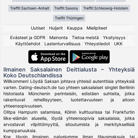
Treffit Sachsen-Anhalt
Treffit Saxony
Treffit Schleswig-Holstein
Treffit Thüringen
Uutiset
|
Huijarit
|
Kauppa
|
Mielipiteet
Evästeet ja GDPR
|
Mainonta
|
Tietoa meistä
|
Yksityisyys
|
Käyttöehdot
|
Lastenturvallisuus
|
Yhteystiedot
|
UKK
Ilmainen Saksalainen Deittialusta – Yhteyksiä
Koko Deutschlandissa
Willkommen! Löydä Saksan johtava yhteisö autenttisia yhteyksiä
varten. Dating-deutsch.de tuo yhteen saksalaiset singlet Berliinin
historiasta Münchenin perinteisiin, edistäen suhteita, jotka
rakentuvat rehellisyyteen, luotettavuuteen ja aitoon
yhteensopivuuteen.
Olitpa Hampurin satamissa, Kölnin kulttuurissa tai Frankfurtin
liike-elämän alueella, löydä yhteensopivia saksalaisia, jotka
arvostavat vilpittömyyttä, sitoutumista ja merkityksellisiä
kumppanuuksia.
Koe täysin ilmainen palvelumme ilman tilausmaksuja tai