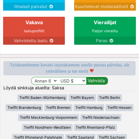
Ilmaiset palvelut
Kuuntelevat moderaattorit
Vakava
Vierailijat
laatuprofiilit
Paljon vierailtu
Vahvistettu laatu
Paras
Työskentelemme kovasti tarjotaksemme sinulle parasta palvelua, ole
ystävällinen ja tue meitä
Löydä sinkkuja alueilta: Saksa
Treffit Baden-Württemberg
Treffit Bayern
Treffit Berlin
Treffit Brandenburg
Treffit Bremen
Treffit Hamburg
Treffit Hessen
Treffit Mecklenburg-Vorpommern
Treffit Niedersachsen
Treffit Nordrhein-Westfalen
Treffit Rheinland-Pfalz
Treffit Rhineland-Palatinate
Treffit Saarland
Treffit Sachsen