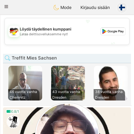
Deutsch
Dating
Toggle
Mode
Kirjaudu sisään
navigation
💖
Löydä täydellinen kumppani
💖
Lataa deittisovelluksemme nyt!
💕
💕
Treffit Mies Sachsen
46 vuotta vanha
43 vuotta vanha
38 vuotta vanha
Chemnitz
Dresden
Dresden
0.8/1