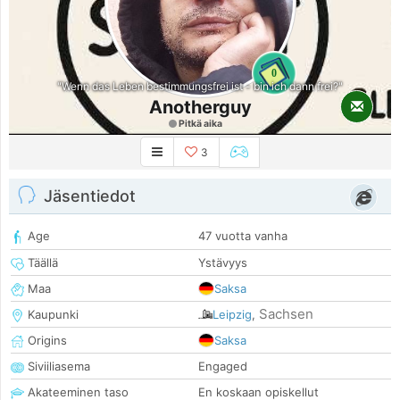
0
"Wenn das Leben bestimmungsfrei ist - bin ich dann frei?"
Anotherguy
Pitkä aika
3
Jäsentiedot
Age
47 vuotta vanha
Täällä
Ystävyys
Maa
Saksa
Sachsen
Kaupunki
Leipzig
,
Origins
Saksa
Siviiliasema
Engaged
Akateeminen taso
En koskaan opiskellut