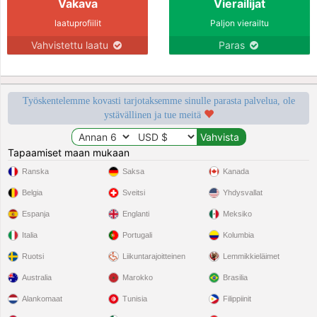
Vakava
Vierailijat
laatuprofiilit
Paljon vierailtu
Vahvistettu laatu
Paras
Työskentelemme kovasti tarjotaksemme sinulle parasta palvelua, ole
ystävällinen ja tue meitä
Tapaamiset maan mukaan
Ranska
Saksa
Kanada
Belgia
Sveitsi
Yhdysvallat
Espanja
Englanti
Meksiko
Italia
Portugali
Kolumbia
Ruotsi
Liikuntarajoitteinen
Lemmikkieläimet
Australia
Marokko
Brasilia
Alankomaat
Tunisia
Filippiinit