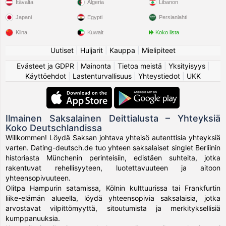
Itävalta
Algeria
Libanon
Japani
Egypti
Persianlahti
Kiina
Kuwait
Koko lista
Uutiset
|
Huijarit
|
Kauppa
|
Mielipiteet
Evästeet ja GDPR
|
Mainonta
|
Tietoa meistä
|
Yksityisyys
|
Käyttöehdot
|
Lastenturvallisuus
|
Yhteystiedot
|
UKK
Ilmainen Saksalainen Deittialusta – Yhteyksiä
Koko Deutschlandissa
Willkommen! Löydä Saksan johtava yhteisö autenttisia yhteyksiä
varten. Dating-deutsch.de tuo yhteen saksalaiset singlet Berliinin
historiasta Münchenin perinteisiin, edistäen suhteita, jotka
rakentuvat rehellisyyteen, luotettavuuteen ja aitoon
yhteensopivuuteen.
Olitpa Hampurin satamissa, Kölnin kulttuurissa tai Frankfurtin
liike-elämän alueella, löydä yhteensopivia saksalaisia, jotka
arvostavat vilpittömyyttä, sitoutumista ja merkityksellisiä
kumppanuuksia.