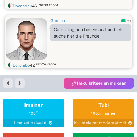
vuotta vanha
Docabdou
46
Guelma
0.8
Guten Tag, ich bin ein arzt und ich
suche hier die Freunde.
vuotta vanha
Borombo
42
1
Haku kriteerien mukaan
Ilmainen
Tuki
%
100
100% ilmainen
Ilmaiset palvelut
Kuuntelevat moderaattorit