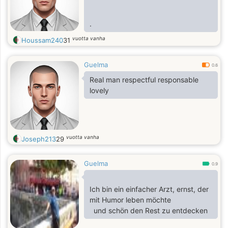
.
vuotta vanha
Houssam240
31
Guelma
0.6
Real man respectful responsable
lovely
vuotta vanha
Joseph213
29
Guelma
0.9
Ich bin ein einfacher Arzt, ernst, der
mit Humor leben möchte
und schön den Rest zu entdecken