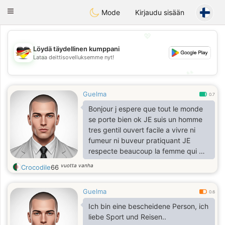
Deutsch
Dating
Toggle
Mode
Kirjaudu sisään
navigation
💖
Löydä täydellinen kumppani
💖
Lataa deittisovelluksemme nyt!
💕
💕
Guelma
0.7
Bonjour j espere que tout le monde
se porte bien ok JE suis un homme
tres gentil ouvert facile a vivre ni
fumeur ni buveur pratiquant JE
respecte beaucoup la femme qui me
respecte et JE n aime pas les
vuotta vanha
Crocodile
66
mensonges JE veux toujours la
verite JE vous remercie
Guelma
0.6
Ich bin eine bescheidene Person, ich
liebe Sport und Reisen..