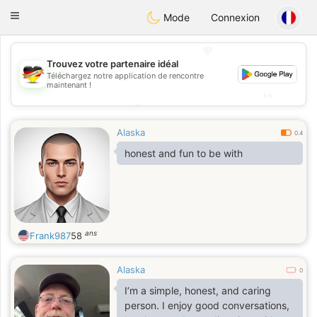
Deutsch
Dating
Toggle
Mode
Connexion
navigation
💖
Trouvez votre partenaire idéal
💖
Téléchargez notre application de rencontre
maintenant !
💕
💕
Alaska
0.4
honest and fun to be with
ans
Frank987
58
Alaska
0
I’m a simple, honest, and caring
person. I enjoy good conversations,