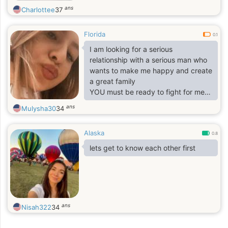
ans
Charlottee
37
Florida
0.1
I am looking for a serious
relationship with a serious man who
wants to make me happy and create
a great family
YOU must be ready to fight for me
and our happiness, to protect,
ans
Mulysha30
34
protect and love every moment
spent with me. It is very important
Alaska
for me to be confident in myself and
0.8
in the person who will be by my side
lets get to know each other first
every day, the one I could rely on at
any moment. It is important to pay
attention and care, you do not have
to be on a low income.
I am looking for the most true love,
ans
Nisah322
34
ready for anyt