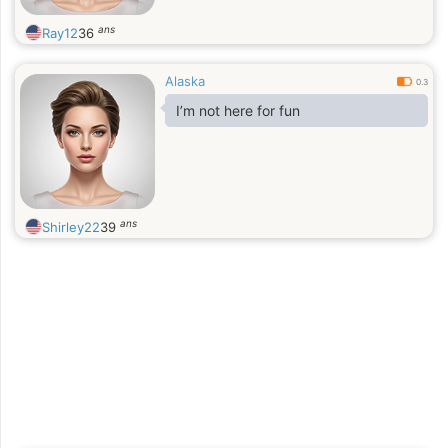
ans
Ray12
36
Alaska
0.3
I’m not here for fun
ans
Shirley22
39