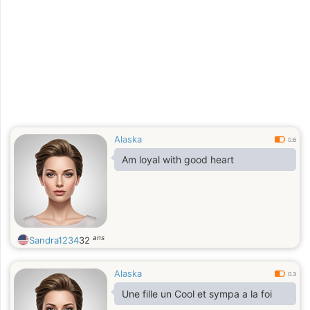
Alaska
0.6
Am loyal with good heart
ans
Sandra1234
32
Alaska
0.3
Une fille un Cool et sympa a la foi