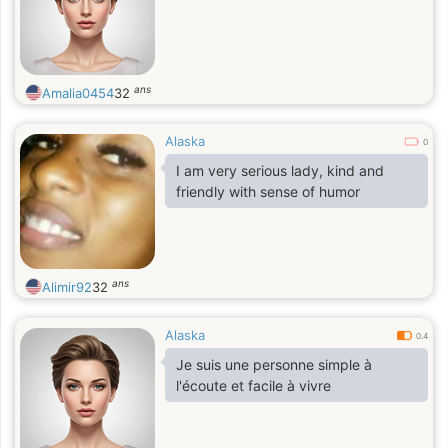
ans
Amalia0454
32
Alaska
0
I am very serious lady, kind and
friendly with sense of humor
ans
Alimir92
32
Alaska
0.4
Je suis une personne simple à
l'écoute et facile à vivre