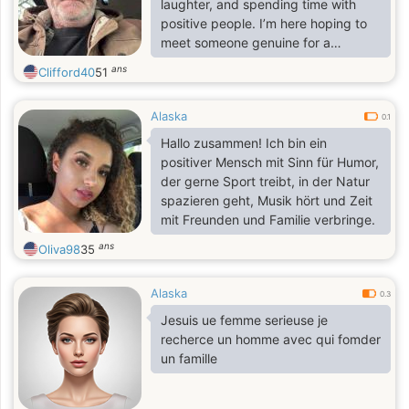
laughter, and spending time with
positive people. I’m here hoping to
meet someone genuine for a
meaningful relationship.
ans
Clifford40
51
Alaska
0.1
Hallo zusammen! Ich bin ein
positiver Mensch mit Sinn für Humor,
der gerne Sport treibt, in der Natur
spazieren geht, Musik hört und Zeit
mit Freunden und Familie verbringe.
ans
Oliva98
35
Alaska
0.3
Jesuis ue femme serieuse je
recherce un homme avec qui fomder
un famille