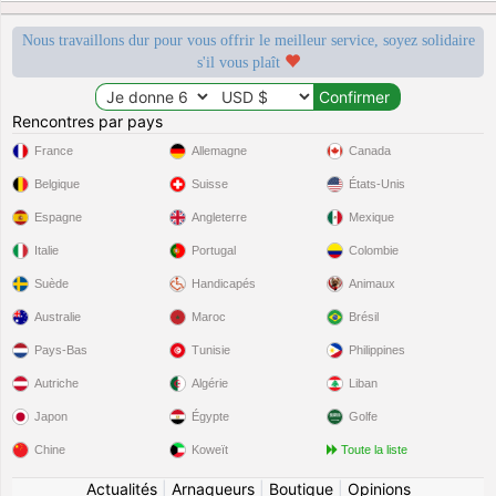
Nous travaillons dur pour vous offrir le meilleur service, soyez solidaire
s'il vous plaît
Rencontres par pays
France
Allemagne
Canada
Belgique
Suisse
États-Unis
Espagne
Angleterre
Mexique
Italie
Portugal
Colombie
Suède
Handicapés
Animaux
Australie
Maroc
Brésil
Pays-Bas
Tunisie
Philippines
Autriche
Algérie
Liban
Japon
Égypte
Golfe
Chine
Koweït
Toute la liste
Actualités
|
Arnaqueurs
|
Boutique
|
Opinions