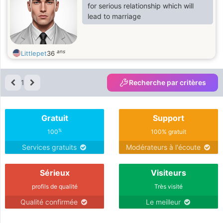
for serious relationship which will
lead to marriage
ans
Littlepet
36
1
Recherche par critères
Gratuit
Support
%
100
100% gratuit
Services gratuits
Modérateurs à l'écoute
Sérieux
Visiteurs
profils de qualité
Très visité
Qualité confirmée
Le meilleur