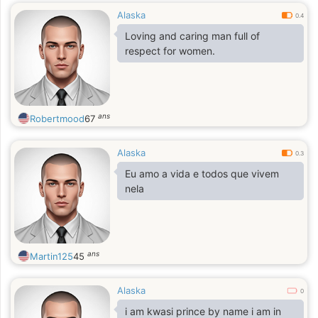
Alaska
0.4
Loving and caring man full of
respect for women.
ans
Robertmood
67
Alaska
0.3
Eu amo a vida e todos que vivem
nela
ans
Martin125
45
Alaska
0
i am kwasi prince by name i am in