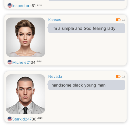
und eine Frau lieben,
ans
Inspectors
61
einander vertrauen und dem Leben
immer gemeinsam begegnen. Das
Kansas
wäre für mich das Nonplusultra.
0.3
Sie werden meine liebevolle und
I'm a simple and God fearing lady
fürsorgliche Art sehen, Ein
Romantiker und ich gebe mein Herz
in die Liebe, wenn Sie mich kennen.
Ich bin älter und suche eine Frau, die
einen älteren Mann will. Das i
ans
Michele21
34
Nevada
0.3
handsome black young man
ans
Starkid247
36