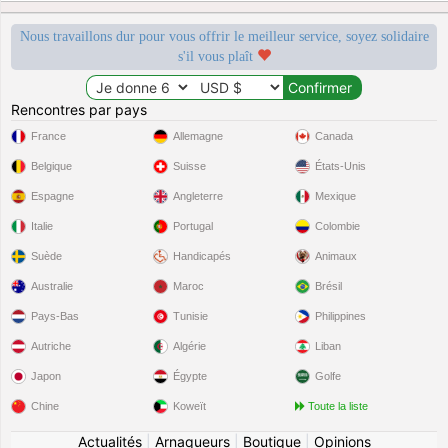
Nous travaillons dur pour vous offrir le meilleur service, soyez solidaire
s'il vous plaît
Rencontres par pays
France
Allemagne
Canada
Belgique
Suisse
États-Unis
Espagne
Angleterre
Mexique
Italie
Portugal
Colombie
Suède
Handicapés
Animaux
Australie
Maroc
Brésil
Pays-Bas
Tunisie
Philippines
Autriche
Algérie
Liban
Japon
Égypte
Golfe
Chine
Koweït
Toute la liste
Actualités
|
Arnaqueurs
|
Boutique
|
Opinions