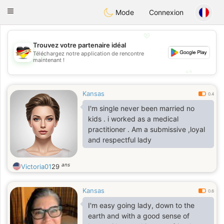
Deutsch
Dating
Toggle
Mode
Connexion
navigation
💖
Trouvez votre partenaire idéal
💖
Téléchargez notre application de rencontre
maintenant !
💕
💕
Kansas
0.4
I'm single never been married no
kids . i worked as a medical
practitioner . Am a submissive ,loyal
and respectful lady
ans
Victoria01
29
Kansas
0.6
I'm easy going lady, down to the
earth and with a good sense of