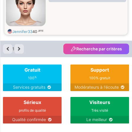
ans
Jennifer33
40
1
Recherche par critères
Gratuit
Support
%
100
100% gratuit
Services gratuits
Modérateurs à l'écoute
Sérieux
Visiteurs
profils de qualité
Très visité
Qualité confirmée
Le meilleur