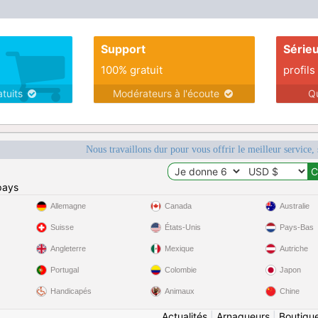
Support
Série
100% gratuit
profils
atuits
Modérateurs à l'écoute
Q
Nous travaillons dur pour vous offrir le meilleur service, 
pays
Allemagne
Canada
Australie
Suisse
États-Unis
Pays-Bas
Angleterre
Mexique
Autriche
Portugal
Colombie
Japon
Handicapés
Animaux
Chine
Actualités
|
Arnaqueurs
|
Boutiqu