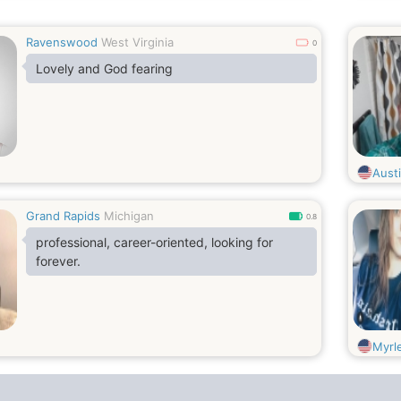
Ravenswood
West Virginia
0
Lovely and God fearing
Aust
Grand Rapids
Michigan
0.8
professional, career-oriented, looking for
forever.
Myrl