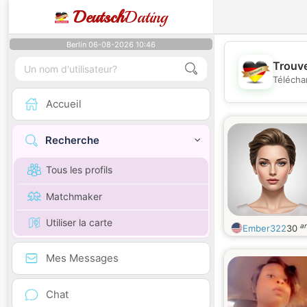
Deutsch
Dating
Berlin 06-08-2026 10:46
Trouve
Télécha
Accueil
Recherche
Tous les profils
Matchmaker
Utiliser la carte
a
Ember322
30
Mes Messages
Chat