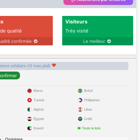
one I am tender romantic caring and loving. If
I am in love I enjoy caring for my man. I
ux
Visiteurs
 de qualité
Très visité
ualité confirmée
Le meilleur
soyez solidaire s'il vous plaît
Maroc
Brésil
Tunisie
Philippines
Algérie
Liban
Égypte
Golfe
Koweït
Toute la liste
e
|
Opinions