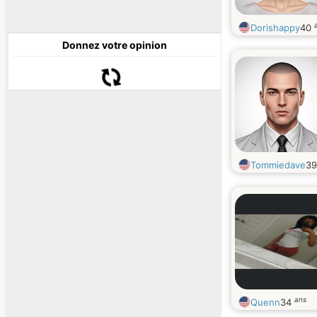
Dorishappy
40
Donnez votre opinion
Tommiedave
3
ans
Quenn
34