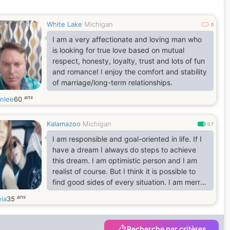
für Musik und eine Neugier für das Leben
White Lake
Michigan
0
I am a very affectionate and loving man who
is looking for true love based on mutual
respect, honesty, loyalty, trust and lots of fun
and romance! I enjoy the comfort and stability
of marriage/long-term relationships.
ans
inlee
60
Kalamazoo
Michigan
0.7
I am responsible and goal-oriented in life. If I
have a dream I always do steps to achieve
this dream. I am optimistic person and I am
realist of course. But I think it is possible to
find good sides of every situation. I am merry
and cheerful person, I like smiling, making
ans
eia
35
jokes at times. I think when a person smiles it
makes us more beautiful and also make us
living longer. In a relationship with a beloved
Recherche par critères