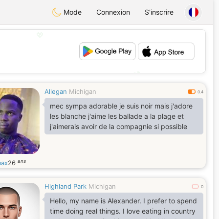
Mode
Connexion
S'inscrire
💖
💕
Allegan
Michigan
0.4
mec sympa adorable je suis noir mais j'adore
les blanche j'aime les ballade a la plage et
j'aimerais avoir de la compagnie si possible
ans
max
26
Highland Park
Michigan
0
Hello, my name is Alexander. I prefer to spend
time doing real things. I love eating in country