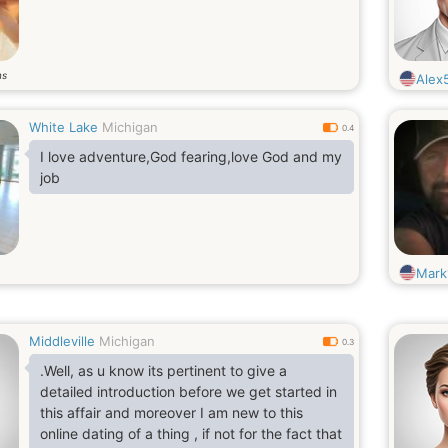
ns
Alex
White Lake
Michigan
0.4
I love adventure,God fearing,love God and my
job
Mark
Middleville
Michigan
0.3
.Well, as u know its pertinent to give a
detailed introduction before we get started in
this affair and moreover I am new to this
online dating of a thing , if not for the fact that