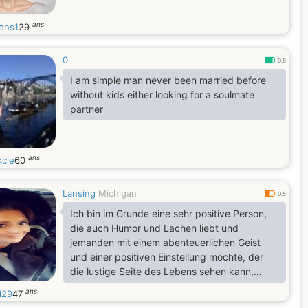
ans
ens1
29
0
0.8
I am simple man never been married before
without kids either looking for a soulmate
partner
ans
kcie
60
Lansing
Michigan
0.5
Ich bin im Grunde eine sehr positive Person,
die auch Humor und Lachen liebt und
jemanden mit einem abenteuerlichen Geist
und einer positiven Einstellung möchte, der
die lustige Seite des Lebens sehen kann,
jemanden, der offen und bereit ist, neue
ans
i29
47
Dinge zu lernen. Ich habe eine Leidenschaft