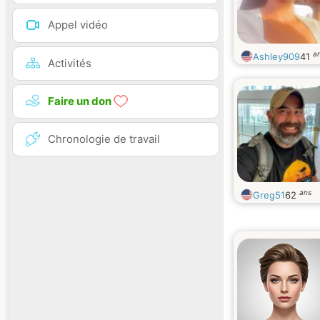
Appel vidéo
a
Ashley909
41
Activités
Faire un don
Chronologie de travail
ans
Greg51
62