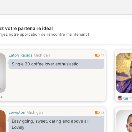
z votre partenaire idéal
💖
rgez notre application de rencontre maintenant !
💕
Eaton Rapids
Michigan
0.3
Single 30 coffee lover enthusiastic.
ns
Karl
Lewiston
Michigan
0.5
Easy going, sweet, caring and above all
Lovely.