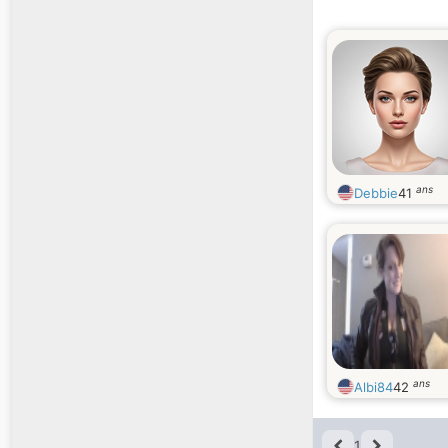
ans
Debbie
41
ans
Albi84
42
1