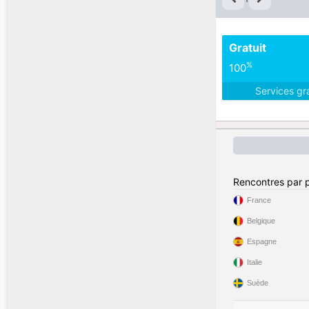
Gratuit
%
100
Services gr
Rencontres par 
France
Belgique
Espagne
Italie
Suède