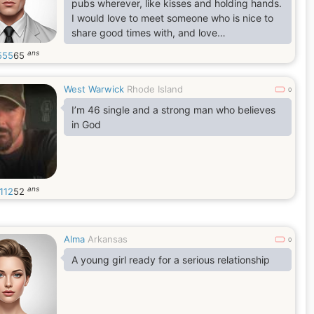
pubs wherever, like kisses and holding hands.
I would love to meet someone who is nice to
share good times with, and love
conversations.
ans
555
65
i love sea side because of its calmness and
color
West Warwick
Rhode Island
0
I’m 46 single and a strong man who believes
in God
ans
112
52
Alma
Arkansas
0
A young girl ready for a serious relationship