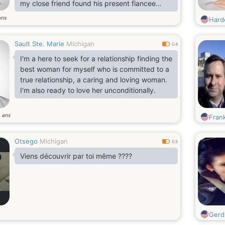
my close friend found his present fiancee
from this site hence after my break-up I
ans
Hard
decided to come on here to see if I would
have same luck.
Sault Ste. Marie
Michigan
0.4
I'm a here to seek for a relationship finding the
best woman for myself who is committed to a
true relationship, a caring and loving woman.
I'm also ready to love her unconditionally.
ans
9
Fran
Otsego
Michigan
0.5
Viens découvrir par toi même ????
Gerd