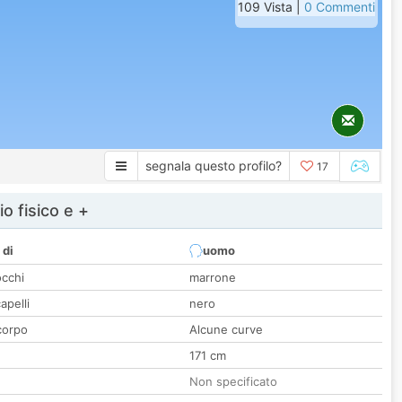
109 Vista |
0 Commenti
segnala questo profilo?
17
io fisico e +
 di
uomo
occhi
marrone
apelli
nero
corpo
Alcune curve
171 cm
Non specificato