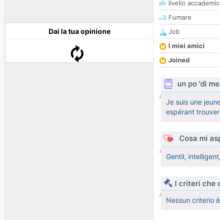
livello accademi
Fumare
Dai la tua opinione
Job
I miei amici
Joined
un po 'di me
Je suis une jeun
espérant trouver
Cosa mi asp
Gentil, intellige
I criteri che
Nessun criterio 