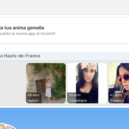
la tua anima gemella
💖
subito la nostra app di incontri!
💕
na Hauts-de-France
48 anni
30 anni
42 anni
Halluin
Compiègne
Soissons