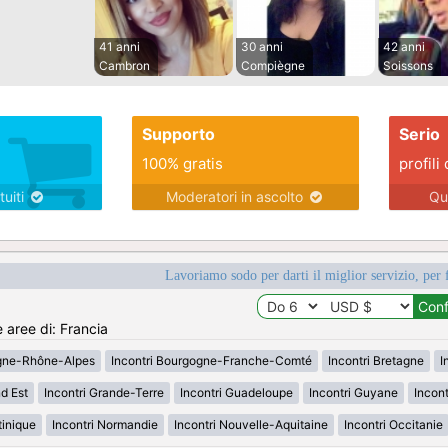
41 anni
30 anni
42 anni
Cambron
Compiègne
Soissons
Supporto
Serio
100% gratis
profili 
tuiti
Moderatori in ascolto
Qu
Lavoriamo sodo per darti il miglior servizio, per 
e aree di: Francia
rgne-Rhône-Alpes
Incontri Bourgogne-Franche-Comté
Incontri Bretagne
I
d Est
Incontri Grande-Terre
Incontri Guadeloupe
Incontri Guyane
Incon
tinique
Incontri Normandie
Incontri Nouvelle-Aquitaine
Incontri Occitanie