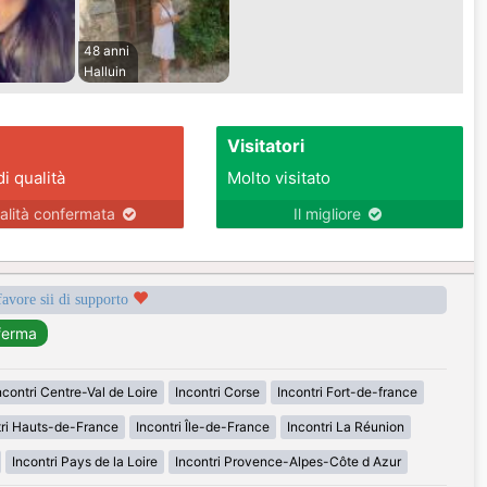
48 anni
Halluin
Visitatori
di qualità
Molto visitato
alità confermata
Il migliore
favore sii di supporto
ncontri Centre-Val de Loire
Incontri Corse
Incontri Fort-de-france
tri Hauts-de-France
Incontri Île-de-France
Incontri La Réunion
Incontri Pays de la Loire
Incontri Provence-Alpes-Côte d Azur