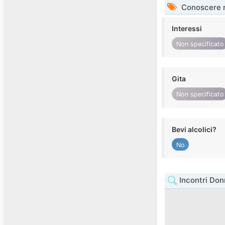
Conoscere 
Interessi
Non specificato
Gita
Non specificato
Bevi alcolici?
No
Incontri Do