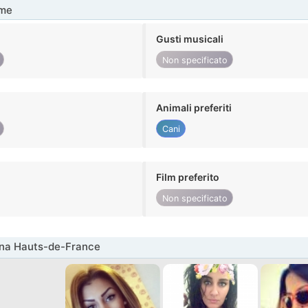
me
Gusti musicali
Non specificato
Animali preferiti
Cani
Film preferito
Non specificato
nna Hauts-de-France