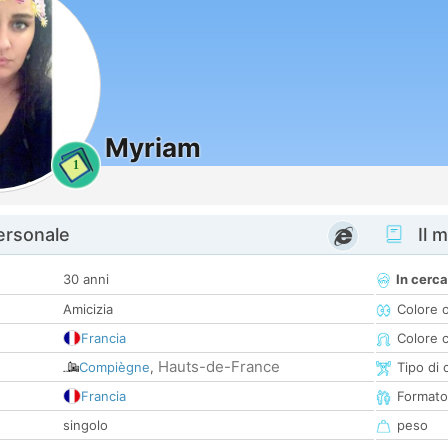
Myriam
1
personale
Il m
30 anni
In cerca
Amicizia
Colore 
Francia
Colore c
Hauts-de-France
Compiègne
,
Tipo di 
Francia
Formato
singolo
peso