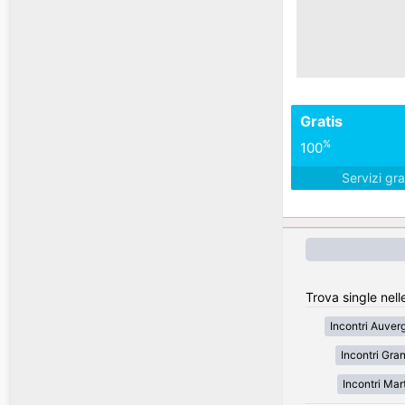
Gratis
%
100
Servizi gra
Trova single nell
Incontri Auve
Incontri Gran
Incontri Mar