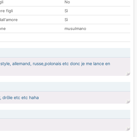
li
No
re figli
Sì
all'amore
Sì
one
musulmano
 style, allemand, russe,polonais etc donc je me lance en
r, drôle etc etc haha