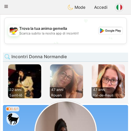
Deutsch
Dating
Toggle
Mode
Accedi
navigation
💖
💖
Trova la tua anima gemella
Scarica subito la nostra app di incontri!
💕
💕
Incontri Donna Normandie
32 anni
47 anni
47 anni
Saint-lô
Rouen
Val-de-Reuil
0.6/1