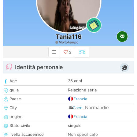
1
Tania116
Molto tempo
2
Identità personale
Age
36 anni
qui a
Relazione seria
Paese
Francia
Normandie
City
Caen
,
origine
Francia
Stato civile
singolo
livello accademico
Non specificato