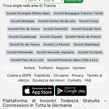
Trova single nelle aree di: Francia
Incontri Auvergne-Rhône-Alpes
Incontri Bourgogne-Franche-Comté
Incontri Bretagne
Incontri Centre-Val de Loire
Incontri Corse
Incontri Fort-de-france
Incontri Grand Est
Incontri Grande-Terre
Incontri Guadeloupe
Incontri Guyane
Incontri Hauts-de-France
Incontri Île-de-France
Incontri La Réunion
Incontri Martinique
Incontri Normandie
Incontri Nouvelle-Aquitaine
Incontri Occitanie
Incontri Pays de la Loire
Incontri Provence-Alpes-Côte d Azur
Notizie
|
Truffatori
|
Negozio
|
Opinioni
Cookie e GDPR
|
Pubblicità
|
Chi siamo
|
Privacy
|
Termini di
utilizzo
|
Sicurezza dei minori
|
Contatto
|
FAQ
Piattaforma di Incontri Tedesca Gratuita –
Connessioni in Tutta la Germania