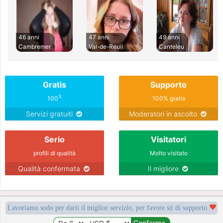
46 anni
47 anni
49 anni
Cambremer
Val-de-Reuil
Canteleu
Gratis
Supporto
%
100
100% gratis
Servizi gratuiti
Moderatori in ascolto
Serio
Visitatori
profili di qualità
Molto visitato
Qualità confermata
Il migliore
Lavoriamo sodo per darti il miglior servizio, per favore sii di supporto