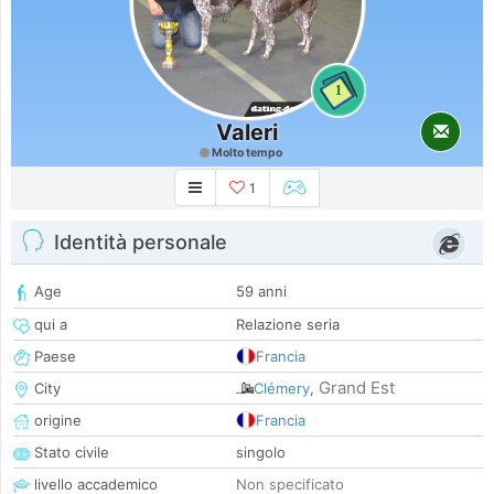
1
Valeri
Molto tempo
1
Identità personale
Age
59 anni
qui a
Relazione seria
Paese
Francia
Grand Est
City
Clémery
,
origine
Francia
Stato civile
singolo
livello accademico
Non specificato