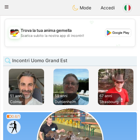
Deutsch
Dating
Toggle
Mode
Accedi
navigation
💖
Trova la tua anima gemella
💖
Scarica subito la nostra app di incontri!
💕
💕
Incontri Uomo Grand Est
51 anni
59 anni
67 anni
Colmar
Duttlenheim
Strasbourg
0.6/1