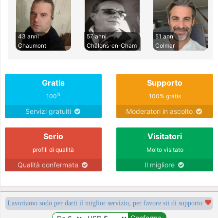
43 anni
57 anni
51 anni
Chaumont
Châlons-en-Cham
Colmar
Gratis
Supporto
%
100
100% gratis
Servizi gratuiti
Moderatori in ascolto
Serio
Visitatori
profili di qualità
Molto visitato
Qualità confermata
Il migliore
Lavoriamo sodo per darti il miglior servizio, per favore sii di supporto