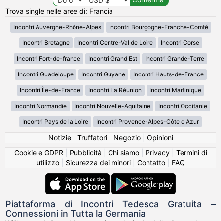
Trova single nelle aree di: Francia
Incontri Auvergne-Rhône-Alpes
Incontri Bourgogne-Franche-Comté
Incontri Bretagne
Incontri Centre-Val de Loire
Incontri Corse
Incontri Fort-de-france
Incontri Grand Est
Incontri Grande-Terre
Incontri Guadeloupe
Incontri Guyane
Incontri Hauts-de-France
Incontri Île-de-France
Incontri La Réunion
Incontri Martinique
Incontri Normandie
Incontri Nouvelle-Aquitaine
Incontri Occitanie
Incontri Pays de la Loire
Incontri Provence-Alpes-Côte d Azur
Notizie
|
Truffatori
|
Negozio
|
Opinioni
Cookie e GDPR
|
Pubblicità
|
Chi siamo
|
Privacy
|
Termini di
utilizzo
|
Sicurezza dei minori
|
Contatto
|
FAQ
Piattaforma di Incontri Tedesca Gratuita –
Connessioni in Tutta la Germania