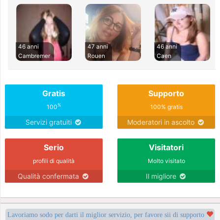
46 anni
47 anni
46 anni
Cambremer
Rouen
Caen
Gratis
Supporto
%
100
100% gratis
Servizi gratuiti
Moderatori in ascolto
Serio
Visitatori
profili di qualità
Molto visitato
Qualità confermata
Il migliore
Lavoriamo sodo per darti il miglior servizio, per favore sii di supporto