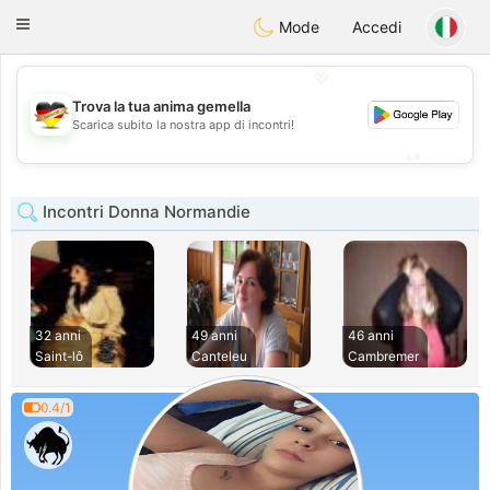
Deutsch
Dating
Toggle
Mode
Accedi
navigation
💖
Trova la tua anima gemella
💖
Scarica subito la nostra app di incontri!
💕
💕
Incontri Donna Normandie
32 anni
49 anni
46 anni
Saint-lô
Canteleu
Cambremer
0.4/1