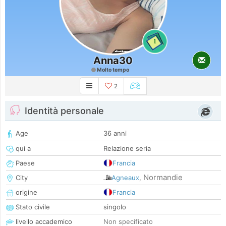
1
Anna30
Molto tempo
2
Identità personale
Age
36 anni
qui a
Relazione seria
Paese
Francia
Normandie
City
Agneaux
,
origine
Francia
Stato civile
singolo
livello accademico
Non specificato