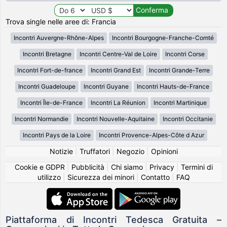
Trova single nelle aree di: Francia
Incontri Auvergne-Rhône-Alpes
Incontri Bourgogne-Franche-Comté
Incontri Bretagne
Incontri Centre-Val de Loire
Incontri Corse
Incontri Fort-de-france
Incontri Grand Est
Incontri Grande-Terre
Incontri Guadeloupe
Incontri Guyane
Incontri Hauts-de-France
Incontri Île-de-France
Incontri La Réunion
Incontri Martinique
Incontri Normandie
Incontri Nouvelle-Aquitaine
Incontri Occitanie
Incontri Pays de la Loire
Incontri Provence-Alpes-Côte d Azur
Notizie
|
Truffatori
|
Negozio
|
Opinioni
Cookie e GDPR
|
Pubblicità
|
Chi siamo
|
Privacy
|
Termini di
utilizzo
|
Sicurezza dei minori
|
Contatto
|
FAQ
Piattaforma di Incontri Tedesca Gratuita –