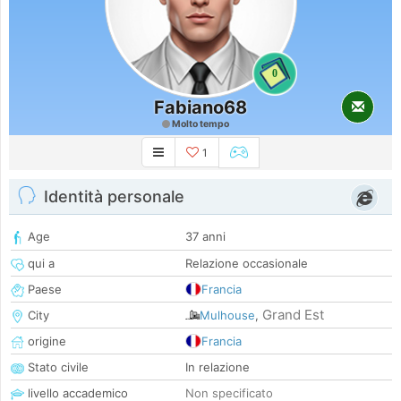
0
Fabiano68
Molto tempo
1
Identità personale
Age
37 anni
qui a
Relazione occasionale
Paese
Francia
Grand Est
City
Mulhouse
,
origine
Francia
Stato civile
In relazione
livello accademico
Non specificato