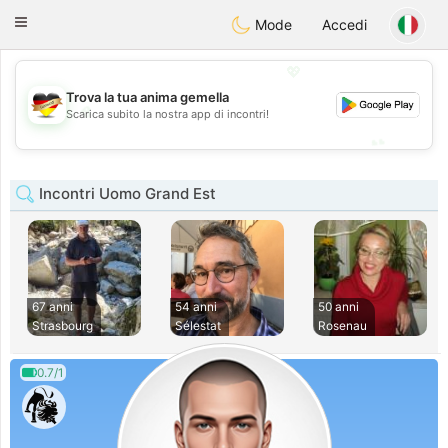
Deutsch
Dating
Toggle
Mode
Accedi
navigation
💖
Trova la tua anima gemella
💖
Scarica subito la nostra app di incontri!
💕
💕
Incontri Uomo Grand Est
67 anni
54 anni
50 anni
Strasbourg
Sélestat
Rosenau
0.7/1