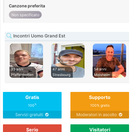
Canzone preferita
Non specificato
Incontri Uomo Grand Est
35 anni
47 anni
54 anni
Pfaffenhoffen
Strasbourg
Molsheim
Gratis
Supporto
%
100
100% gratis
Servizi gratuiti
Moderatori in ascolto
Serio
Visitatori