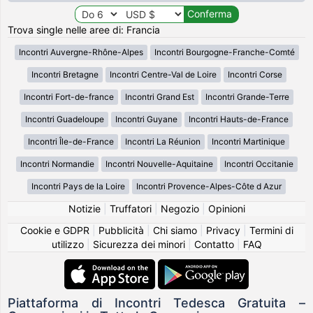
Trova single nelle aree di: Francia
Incontri Auvergne-Rhône-Alpes
Incontri Bourgogne-Franche-Comté
Incontri Bretagne
Incontri Centre-Val de Loire
Incontri Corse
Incontri Fort-de-france
Incontri Grand Est
Incontri Grande-Terre
Incontri Guadeloupe
Incontri Guyane
Incontri Hauts-de-France
Incontri Île-de-France
Incontri La Réunion
Incontri Martinique
Incontri Normandie
Incontri Nouvelle-Aquitaine
Incontri Occitanie
Incontri Pays de la Loire
Incontri Provence-Alpes-Côte d Azur
Notizie
|
Truffatori
|
Negozio
|
Opinioni
Cookie e GDPR
|
Pubblicità
|
Chi siamo
|
Privacy
|
Termini di
utilizzo
|
Sicurezza dei minori
|
Contatto
|
FAQ
Piattaforma di Incontri Tedesca Gratuita –