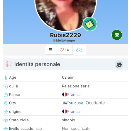
1
Rubis2229
Molto tempo
14
Identità personale
Age
62 anni
qui a
Relazione seria
Paese
Francia
Occitanie
City
Toulouse
,
origine
Francia
Stato civile
singolo
livello accademico
Non specificato