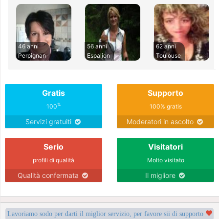
46 anni
56 anni
62 anni
Perpignan
Espalion
Toulouse
Gratis
Supporto
%
100
100% gratis
Servizi gratuiti
Moderatori in ascolto
Serio
Visitatori
profili di qualità
Molto visitato
Qualità confermata
Il migliore
Lavoriamo sodo per darti il miglior servizio, per favore sii di supporto