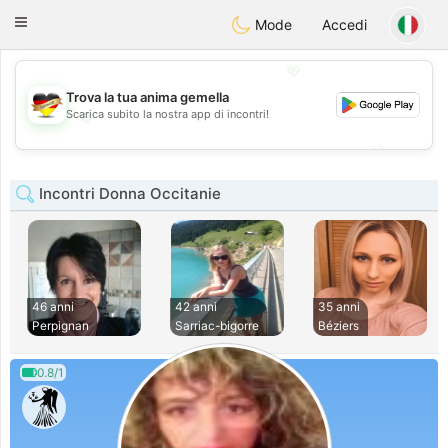
Deutsch
Dating
Toggle
Mode
Accedi
navigation
💖
Trova la tua anima gemella
💖
Scarica subito la nostra app di incontri!
💕
💕
Incontri Donna Occitanie
46 anni
42 anni
35 anni
Perpignan
Sarriac-bigorre
Béziers
0.8/1