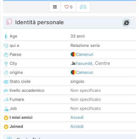
0
Identità personale
Age
33 anni
qui a
Relazione seria
Paese
Camerun
Centre
City
Yaoundé
,
origine
Camerun
Stato civile
singolo
livello accademico
Non specificato
Fumare
Non specificato
Job
Non specificato
I miei amici
Accedi
Joined
Accedi