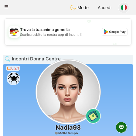
Deutsch
Dating
Toggle
Mode
Accedi
navigation
💖
Trova la tua anima gemella
💖
Scarica subito la nostra app di incontri!
💕
💕
Incontri Donna Centre
0.2/1
0
Nadia93
Molto tempo