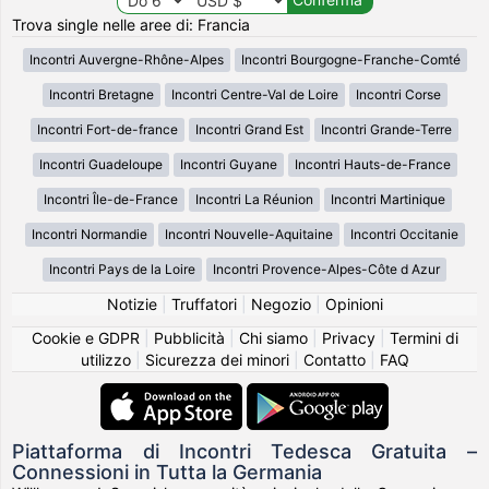
Trova single nelle aree di: Francia
Incontri Auvergne-Rhône-Alpes
Incontri Bourgogne-Franche-Comté
Incontri Bretagne
Incontri Centre-Val de Loire
Incontri Corse
Incontri Fort-de-france
Incontri Grand Est
Incontri Grande-Terre
Incontri Guadeloupe
Incontri Guyane
Incontri Hauts-de-France
Incontri Île-de-France
Incontri La Réunion
Incontri Martinique
Incontri Normandie
Incontri Nouvelle-Aquitaine
Incontri Occitanie
Incontri Pays de la Loire
Incontri Provence-Alpes-Côte d Azur
Notizie
|
Truffatori
|
Negozio
|
Opinioni
Cookie e GDPR
|
Pubblicità
|
Chi siamo
|
Privacy
|
Termini di
utilizzo
|
Sicurezza dei minori
|
Contatto
|
FAQ
Piattaforma di Incontri Tedesca Gratuita –
Connessioni in Tutta la Germania