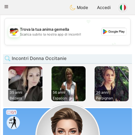
Deutsch
Dating
Toggle
Mode
Accedi
navigation
💖
Trova la tua anima gemella
💖
Scarica subito la nostra app di incontri!
💕
💕
Incontri Donna Occitanie
35 anni
56 anni
36 anni
Béziers
Espalion
Perpignan
0/1