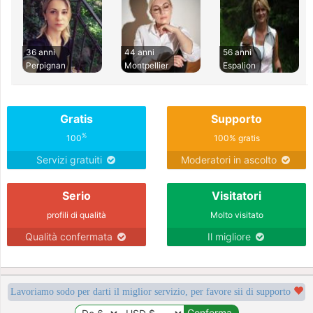
36 anni
44 anni
56 anni
Perpignan
Montpellier
Espalion
Gratis
Supporto
%
100
100% gratis
Servizi gratuiti
Moderatori in ascolto
Serio
Visitatori
profili di qualità
Molto visitato
Qualità confermata
Il migliore
Lavoriamo sodo per darti il miglior servizio, per favore sii di supporto