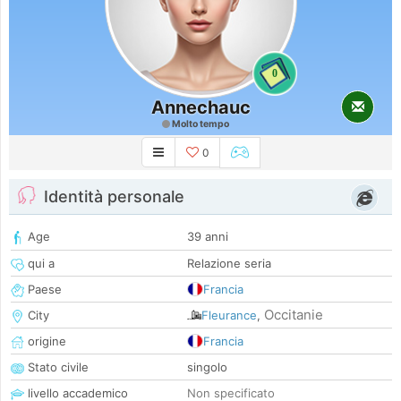
0
Annechauc
Molto tempo
0
Identità personale
Age
39 anni
qui a
Relazione seria
Paese
Francia
Occitanie
City
Fleurance
,
origine
Francia
Stato civile
singolo
livello accademico
Non specificato