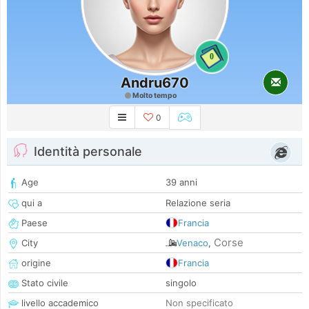
0
Andru670
Molto tempo
0
Identità personale
Age
39 anni
qui a
Relazione seria
Paese
Francia
Corse
City
Venaco
,
origine
Francia
Stato civile
singolo
livello accademico
Non specificato