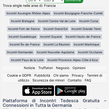
Trova single nelle aree di: Francia
Incontri Auvergne-Rhône-Alpes
Incontri Bourgogne-Franche-Comté
Incontri Bretagne
Incontri Centre-Val de Loire
Incontri Corse
Incontri Fort-de-france
Incontri Grand Est
Incontri Grande-Terre
Incontri Guadeloupe
Incontri Guyane
Incontri Hauts-de-France
Incontri Île-de-France
Incontri La Réunion
Incontri Martinique
Incontri Normandie
Incontri Nouvelle-Aquitaine
Incontri Occitanie
Incontri Pays de la Loire
Incontri Provence-Alpes-Côte d Azur
Notizie
|
Truffatori
|
Negozio
|
Opinioni
Cookie e GDPR
|
Pubblicità
|
Chi siamo
|
Privacy
|
Termini di
utilizzo
|
Sicurezza dei minori
|
Contatto
|
FAQ
Piattaforma di Incontri Tedesca Gratuita –
Connessioni in Tutta la Germania