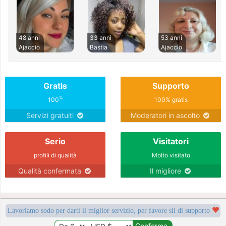
48 anni
33 anni
53 anni
Ajaccio
Bastia
Ajaccio
Gratis
Supporto
%
100
100% gratis
Servizi gratuiti
Moderatori in ascolto
Serio
Visitatori
profili di qualità
Molto visitato
Qualità confermata
Il migliore
Lavoriamo sodo per darti il miglior servizio, per favore sii di supporto