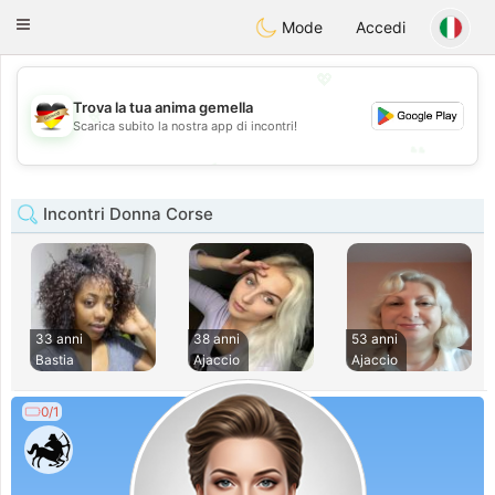
Deutsch
Dating
Toggle
Mode
Accedi
navigation
💖
Trova la tua anima gemella
💖
Scarica subito la nostra app di incontri!
💕
💕
Incontri Donna Corse
33 anni
38 anni
53 anni
Bastia
Ajaccio
Ajaccio
0/1