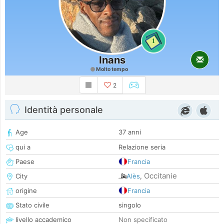
1
Inans
Molto tempo
2
Identità personale
Age
37 anni
qui a
Relazione seria
Paese
Francia
Occitanie
City
Alès
,
origine
Francia
Stato civile
singolo
livello accademico
Non specificato