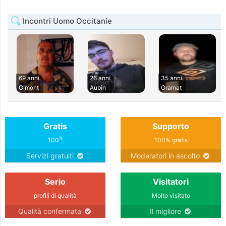
Incontri Uomo Occitanie
69 anni
26 anni
35 anni
Gimont
Aubin
Gramat
Gratis
Supporto
%
100
100% gratis
Servizi gratuiti
Moderatori in ascolto
Serio
Visitatori
profili di qualità
Molto visitato
Qualità confermata
Il migliore