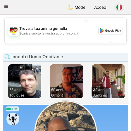
Deutsch
Dating
Toggle
Mode
Accedi
navigation
💖
Trova la tua anima gemella
💖
Scarica subito la nostra app di incontri!
💕
💕
Incontri Uomo Occitanie
56 anni
69 anni
39 anni
Toulouse
Gimont
Juvignac
0.8/1