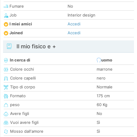
Fumare
No
Job
Interior design
I miei amici
Accedi
Joined
Accedi
Il mio fisico e +
In cerca di
uomo
Colore occhi
marrone
Colore capelli
nero
Tipo di corpo
Normale
Formato
175 cm
peso
60 Kg
Avere figli
No
Vuoi avere figli
Sì
Mosso dall'amore
Sì