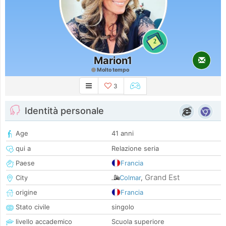
2
Marion1
Molto tempo
3
Identità personale
Age
41 anni
qui a
Relazione seria
Paese
Francia
Grand Est
City
Colmar
,
origine
Francia
Stato civile
singolo
livello accademico
Scuola superiore