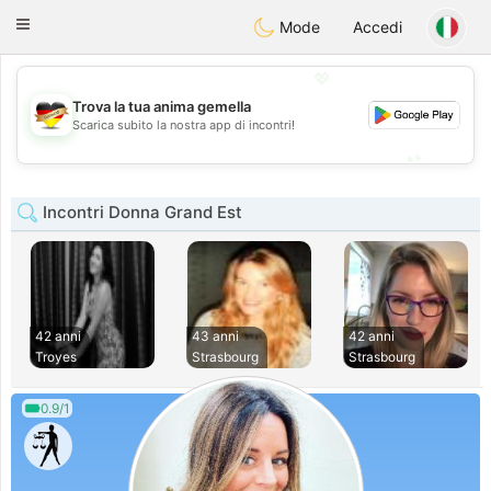
Deutsch
Dating
Toggle
Mode
Accedi
navigation
💖
Trova la tua anima gemella
💖
Scarica subito la nostra app di incontri!
💕
💕
Incontri Donna Grand Est
42 anni
43 anni
42 anni
Troyes
Strasbourg
Strasbourg
0.9/1