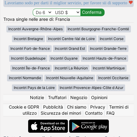
Lavoriamo sodo per darti il miglior servizio, per favore sii di supporto
Trova single nelle aree di: Francia
Incontri Auvergne-Rhône-Alpes
Incontri Bourgogne-Franche-Comté
Incontri Bretagne
Incontri Centre-Val de Loire
Incontri Corse
Incontri Fort-de-france
Incontri Grand Est
Incontri Grande-Terre
Incontri Guadeloupe
Incontri Guyane
Incontri Hauts-de-France
Incontri Île-de-France
Incontri La Réunion
Incontri Martinique
Incontri Normandie
Incontri Nouvelle-Aquitaine
Incontri Occitanie
Incontri Pays de la Loire
Incontri Provence-Alpes-Côte d Azur
Notizie
|
Truffatori
|
Negozio
|
Opinioni
Cookie e GDPR
|
Pubblicità
|
Chi siamo
|
Privacy
|
Termini di
utilizzo
|
Sicurezza dei minori
|
Contatto
|
FAQ