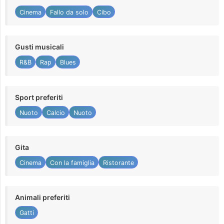
Cinema
Fallo da solo
Cibo
Gusti musicali
R&B
Rap
Blues
Sport preferiti
Nuoto
Calcio
Nuoto
Gita
Cinema
Con la famiglia
Ristorante
Animali preferiti
Gatti