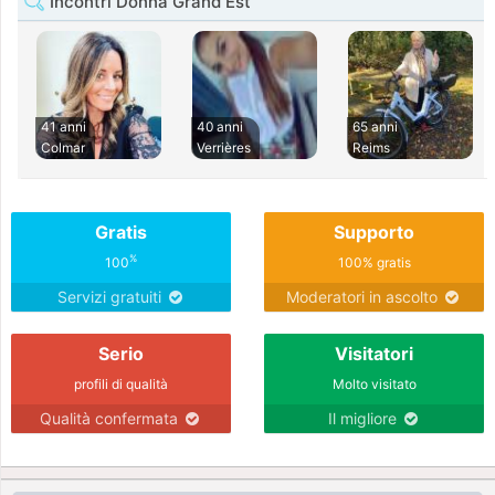
Incontri Donna Grand Est
41 anni
40 anni
65 anni
Colmar
Verrières
Reims
Gratis
Supporto
%
100
100% gratis
Servizi gratuiti
Moderatori in ascolto
Serio
Visitatori
profili di qualità
Molto visitato
Qualità confermata
Il migliore