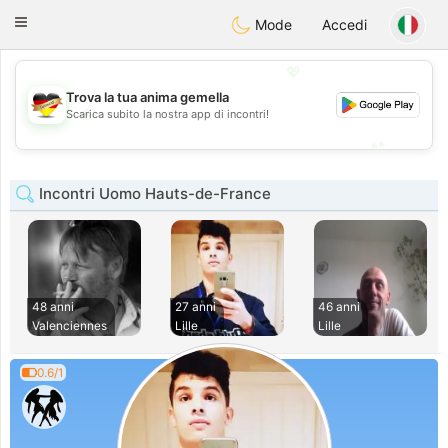
Deutsch
Dating
Toggle
Mode
Accedi
navigation
💖
Trova la tua anima gemella
💖
Scarica subito la nostra app di incontri!
💕
💕
Incontri Uomo Hauts-de-France
48 anni
27 anni
46 anni
Valenciennes
Lille
Lille
0.6/1