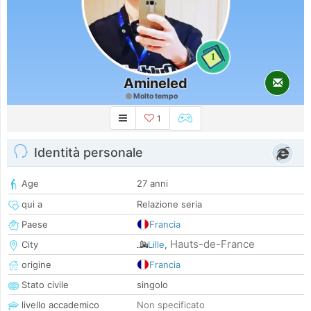
1
Amineled
Molto tempo
1
Identità personale
Age
27 anni
qui a
Relazione seria
Paese
Francia
Hauts-de-France
City
Lille
,
origine
Francia
Stato civile
singolo
livello accademico
Non specificato