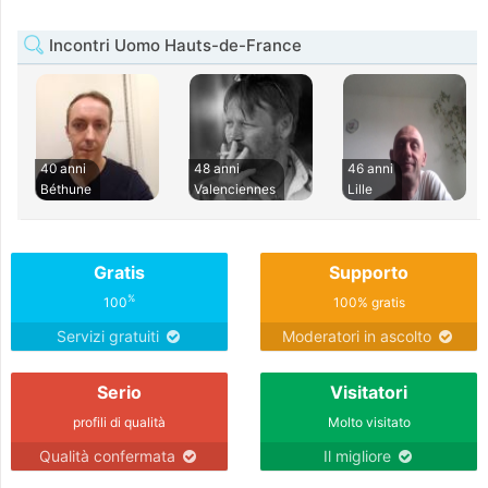
Incontri Uomo Hauts-de-France
40 anni
48 anni
46 anni
Béthune
Valenciennes
Lille
Gratis
Supporto
%
100
100% gratis
Servizi gratuiti
Moderatori in ascolto
Serio
Visitatori
profili di qualità
Molto visitato
Qualità confermata
Il migliore