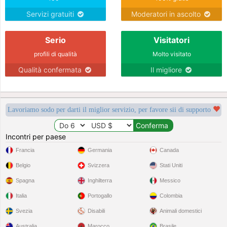
Servizi gratuiti
Moderatori in ascolto
Serio
Visitatori
profili di qualità
Molto visitato
Qualità confermata
Il migliore
Lavoriamo sodo per darti il miglior servizio, per favore sii di supporto
Incontri per paese
Francia
Germania
Canada
Belgio
Svizzera
Stati Uniti
Spagna
Inghilterra
Messico
Italia
Portogallo
Colombia
Svezia
Disabili
Animali domestici
Australia
Marocco
Brasile