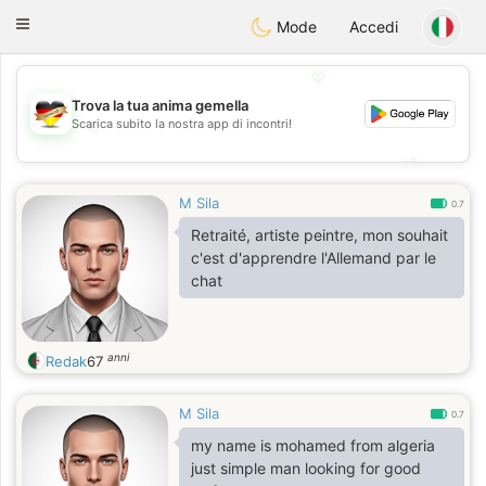
Deutsch
Dating
Toggle
Mode
Accedi
navigation
💖
Trova la tua anima gemella
💖
Scarica subito la nostra app di incontri!
💕
💕
M Sila
0.7
Retraité, artiste peintre, mon souhait
c'est d'apprendre l'Allemand par le
chat
anni
Redak
67
M Sila
0.7
my name is mohamed from algeria
just simple man looking for good