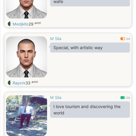
wafe
anni
Medjkllo
29
M Sila
0.6
Special, with artistic way
anni
Rayork
33
M Sila
0.8
I love tourism and discovering the
world