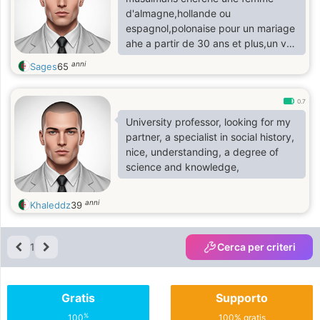
d'almagne,hollande ou
espagnol,polonaise pour un mariage
ahe a partir de 30 ans et plus,un vrai
homme de confiance,a qui vous
anni
Sages
65
pouvez compter je repond trés vite
a n importe que femme qui m'écris
et je lui repond;merçi.
0.7
University professor, looking for my
partner, a specialist in social history,
nice, understanding, a degree of
science and knowledge,
anni
Khaleddz
39
1
Cerca per criteri
Gratis
Supporto
%
100
100% gratis