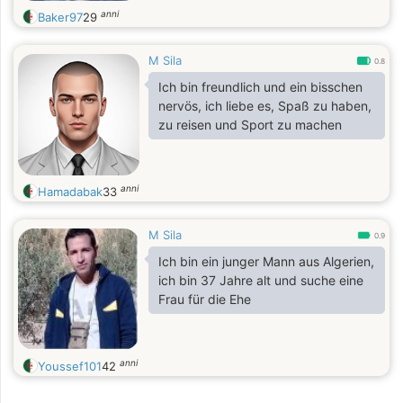
anni
Baker97
29
M Sila
0.8
Ich bin freundlich und ein bisschen
nervös, ich liebe es, Spaß zu haben,
zu reisen und Sport zu machen
anni
Hamadabak
33
M Sila
0.9
Ich bin ein junger Mann aus Algerien,
ich bin 37 Jahre alt und suche eine
Frau für die Ehe
anni
Youssef101
42