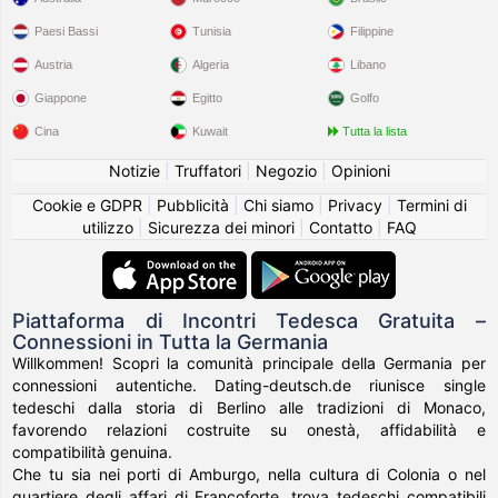
Paesi Bassi
Tunisia
Filippine
Austria
Algeria
Libano
Giappone
Egitto
Golfo
Cina
Kuwait
Tutta la lista
Notizie
|
Truffatori
|
Negozio
|
Opinioni
Cookie e GDPR
|
Pubblicità
|
Chi siamo
|
Privacy
|
Termini di
utilizzo
|
Sicurezza dei minori
|
Contatto
|
FAQ
Piattaforma di Incontri Tedesca Gratuita –
Connessioni in Tutta la Germania
Willkommen! Scopri la comunità principale della Germania per
connessioni autentiche. Dating-deutsch.de riunisce single
tedeschi dalla storia di Berlino alle tradizioni di Monaco,
favorendo relazioni costruite su onestà, affidabilità e
compatibilità genuina.
Che tu sia nei porti di Amburgo, nella cultura di Colonia o nel
quartiere degli affari di Francoforte, trova tedeschi compatibili