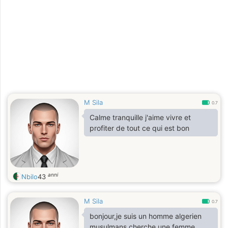
M Sila
0.7
Calme tranquille j'aime vivre et
profiter de tout ce qui est bon
anni
Nbilo
43
M Sila
0.7
bonjour,je suis un homme algerien
musulmans cherche une femme