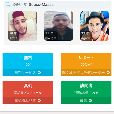
出会い 男 Souss-Massa
28 年
33 年
33 年
Tiznit
Blougra
Agadir
無料
サポート
%
100
100%無料
無料サービス
聞く耳を持つモデレーター
真剣
訪問者
高品質プロフィール
頻繁に訪問される
確認済み品質
最高