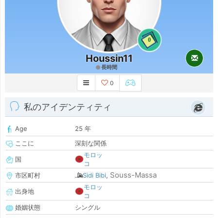
0
Houssin11
長時間
0
私のアイデンティティ
Age
25 年
ここに
深刻な関係
モロッ
国
コ
Souss-Massa
市区町村
Sidi Bibi
,
モロッ
出身地
コ
婚姻状態
シングル