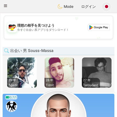
Deutsch
Dating
Toggle
Mode
ログイン
navigation
💖
理想の相手を見つけよう
💖
今すぐ出会い系アプリをダウンロード！
💕
💕
出会い 男 Souss-Massa
39 年
28 年
27 年
Agadir
Tiznit
Taroudant
0.7/1