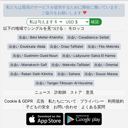
私たちは最高のサービスを提供するために懸命に働いています。
ご協力をお願いします
以下の地域でシングルを見つける： モロッコ
出会い Béni Mellal-Khénifra
出会い Casablanca-Settat
出会い Doukkala-Abda
出会い Draa-Tafilalet
出会い Fès-Meknès
出会い Guelmim-Oued Noun
出会い Laâyoune-Sakia El Hamra
出会い Marrakech-Safi
出会い Meknès-Tafilalet
出会い Oriental
出会い Rabat-Salé-Kénitra
出会い Sahara
出会い Souss-Massa
出会い Tanger-Tétouan-Al Hoceima
ニュース
|
詐欺師
|
ストア
|
意見
Cookie & GDPR
|
広告
|
私たちについて
|
プライバシー
|
利用規約
|
子どもの安全
|
お問い合わせ
|
よくある質問