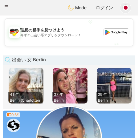
Deutsch
Dating
Toggle
Mode
ログイン
navigation
💖
理想の相手を見つけよう
💖
今すぐ出会い系アプリをダウンロード！
💕
💕
出会い 女 Berlin
41 年
37 年
29 年
Berlin (Charlotten
Berlin
Berlin
0.6/1