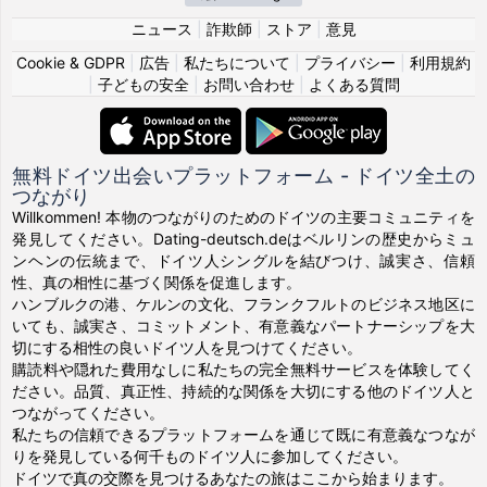
ニュース
|
詐欺師
|
ストア
|
意見
Cookie & GDPR
|
広告
|
私たちについて
|
プライバシー
|
利用規約
|
子どもの安全
|
お問い合わせ
|
よくある質問
無料ドイツ出会いプラットフォーム - ドイツ全土の
つながり
Willkommen! 本物のつながりのためのドイツの主要コミュニティを
発見してください。Dating-deutsch.deはベルリンの歴史からミュ
ンヘンの伝統まで、ドイツ人シングルを結びつけ、誠実さ、信頼
性、真の相性に基づく関係を促進します。
ハンブルクの港、ケルンの文化、フランクフルトのビジネス地区に
いても、誠実さ、コミットメント、有意義なパートナーシップを大
切にする相性の良いドイツ人を見つけてください。
購読料や隠れた費用なしに私たちの完全無料サービスを体験してく
ださい。品質、真正性、持続的な関係を大切にする他のドイツ人と
つながってください。
私たちの信頼できるプラットフォームを通じて既に有意義なつなが
りを発見している何千ものドイツ人に参加してください。
ドイツで真の交際を見つけるあなたの旅はここから始まります。