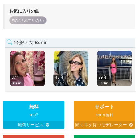
お気に入りの曲
指定されていない
出会い 女 Berlin
37 年
48 年
29 年
Berlin
Berlin
Berlin
無料
サポート
%
100
100%無料
無料サービス
聞く耳を持つモデレーター