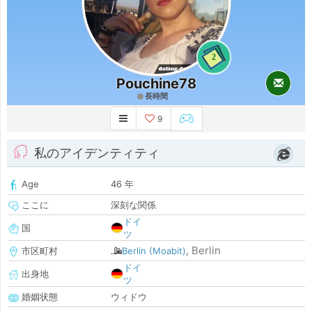
2
Pouchine78
長時間
9
私のアイデンティティ
Age
46 年
ここに
深刻な関係
ドイ
国
ツ
Berlin
市区町村
Berlin (Moabit)
,
ドイ
出身地
ツ
婚姻状態
ウィドウ