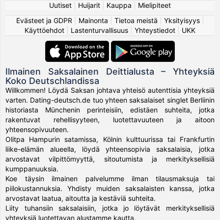
Uutiset
|
Huijarit
|
Kauppa
|
Mielipiteet
Evästeet ja GDPR
|
Mainonta
|
Tietoa meistä
|
Yksityisyys
|
Käyttöehdot
|
Lastenturvallisuus
|
Yhteystiedot
|
UKK
Ilmainen Saksalainen Deittialusta – Yhteyksiä
Koko Deutschlandissa
Willkommen! Löydä Saksan johtava yhteisö autenttisia yhteyksiä
varten. Dating-deutsch.de tuo yhteen saksalaiset singlet Berliinin
historiasta Münchenin perinteisiin, edistäen suhteita, jotka
rakentuvat rehellisyyteen, luotettavuuteen ja aitoon
yhteensopivuuteen.
Olitpa Hampurin satamissa, Kölnin kulttuurissa tai Frankfurtin
liike-elämän alueella, löydä yhteensopivia saksalaisia, jotka
arvostavat vilpittömyyttä, sitoutumista ja merkityksellisiä
kumppanuuksia.
Koe täysin ilmainen palvelumme ilman tilausmaksuja tai
piilokustannuksia. Yhdisty muiden saksalaisten kanssa, jotka
arvostavat laatua, aitoutta ja kestäviä suhteita.
Liity tuhansiin saksalaisiin, jotka jo löytävät merkityksellisiä
yhteyksiä luotettavan alustamme kautta.