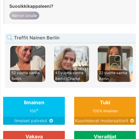
Suosikkikappaleeni?
Kerron sinulle
Treffit Nainen Berlin
52 vuotta vanha
41 vuotta vanha
22 vuotta vanha
Berlin
Berlin (Charlot
Berlin
Ilmainen
Tuki
%
100
100% ilmainen
Ilmaiset palvelut
Kuuntelevat moderaattorit
Vakava
Vierailijat