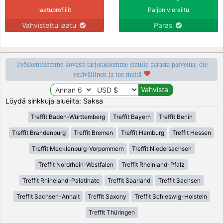
laatuprofiilit
Paljon vierailtu
Vahvistettu laatu
Paras
Työskentelemme kovasti tarjotaksemme sinulle parasta palvelua, ole
ystävällinen ja tue meitä
Löydä sinkkuja alueilta: Saksa
Treffit Baden-Württemberg
Treffit Bayern
Treffit Berlin
Treffit Brandenburg
Treffit Bremen
Treffit Hamburg
Treffit Hessen
Treffit Mecklenburg-Vorpommern
Treffit Niedersachsen
Treffit Nordrhein-Westfalen
Treffit Rheinland-Pfalz
Treffit Rhineland-Palatinate
Treffit Saarland
Treffit Sachsen
Treffit Sachsen-Anhalt
Treffit Saxony
Treffit Schleswig-Holstein
Treffit Thüringen