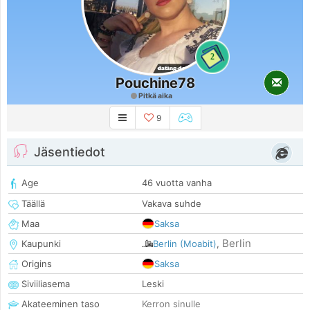
2
Pouchine78
Pitkä aika
9
Jäsentiedot
Age
46 vuotta vanha
Täällä
Vakava suhde
Maa
Saksa
Berlin
Kaupunki
Berlin (Moabit)
,
Origins
Saksa
Siviiliasema
Leski
Akateeminen taso
Kerron sinulle