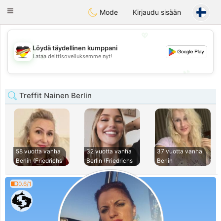
Deutsch
Dating
Toggle
Mode
Kirjaudu sisään
navigation
💖
Löydä täydellinen kumppani
💖
Lataa deittisovelluksemme nyt!
💕
💕
Treffit Nainen Berlin
58 vuotta vanha
32 vuotta vanha
37 vuotta vanha
Berlin (Friedrichs
Berlin (Friedrichs
Berlin
0.6/1