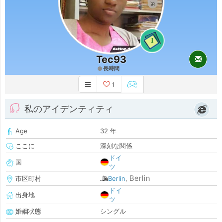
1
Tec93
長時間
1
私のアイデンティティ
Age
32 年
ここに
深刻な関係
ドイ
国
ツ
Berlin
市区町村
Berlin
,
ドイ
出身地
ツ
婚姻状態
シングル