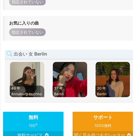
指定されていない
お気に入りの曲
指定されていない
出会い 女 Berlin
49 年
37 年
30 年
Annaberg-buchho
Berlin
Berlin
無料
サポート
%
100
100%無料
無料サービス
聞く耳を持つモデレーター