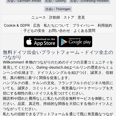
出会い Sachsen-Anhalt
出会い Saxony
出会い Schleswig-Holstein
出会い Thüringen
ニュース
|
詐欺師
|
ストア
|
意見
Cookie & GDPR
|
広告
|
私たちについて
|
プライバシー
|
利用規約
|
子どもの安全
|
お問い合わせ
|
よくある質問
無料ドイツ出会いプラットフォーム - ドイツ全土の
つながり
Willkommen! 本物のつながりのためのドイツの主要コミュニティを
発見してください。Dating-deutsch.deはベルリンの歴史からミュ
ンヘンの伝統まで、ドイツ人シングルを結びつけ、誠実さ、信頼
性、真の相性に基づく関係を促進します。
ハンブルクの港、ケルンの文化、フランクフルトのビジネス地区に
いても、誠実さ、コミットメント、有意義なパートナーシップを大
切にする相性の良いドイツ人を見つけてください。
購読料や隠れた費用なしに私たちの完全無料サービスを体験してく
ださい。品質、真正性、持続的な関係を大切にする他のドイツ人と
つながってください。
私たちの信頼できるプラットフォームを通じて既に有意義なつなが