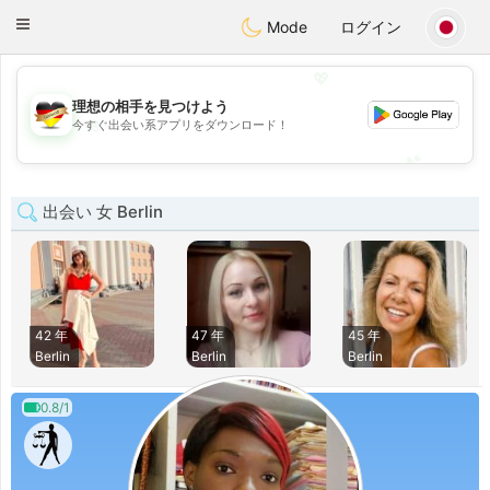
Deutsch
Dating
Toggle
Mode
ログイン
navigation
💖
理想の相手を見つけよう
💖
今すぐ出会い系アプリをダウンロード！
💕
💕
出会い 女 Berlin
42 年
47 年
45 年
Berlin
Berlin
Berlin
0.8/1