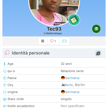
1
Tec93
Molto tempo
1
Identità personale
Age
32 anni
qui a
Relazione seria
Paese
Germania
Berlin
City
Berlin
,
origine
Germania
Stato civile
singolo
livello accademico
Non specificato