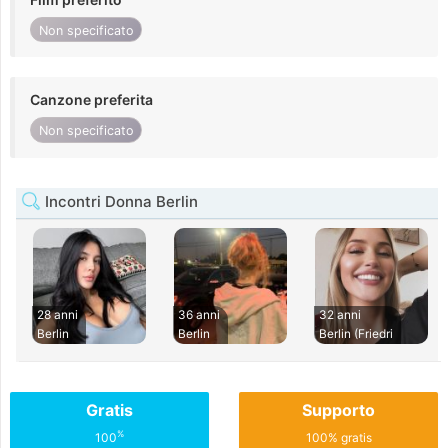
Non specificato
Canzone preferita
Non specificato
Incontri Donna Berlin
28 anni
36 anni
32 anni
Berlin
Berlin
Berlin (Friedri
Gratis
Supporto
%
100
100% gratis