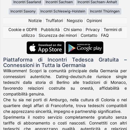
Incontri Saarland
Incontri Sachsen
Incontri Sachsen-Anhalt
Incontri Saxony
Incontri Schleswig-Holstein
Incontri Thüringen
Notizie
|
Truffatori
|
Negozio
|
Opinioni
Cookie e GDPR
|
Pubblicità
|
Chi siamo
|
Privacy
|
Termini di
utilizzo
|
Sicurezza dei minori
|
Contatto
|
FAQ
Piattaforma di Incontri Tedesca Gratuita –
Connessioni in Tutta la Germania
Willkommen! Scopri la comunità principale della Germania per
connessioni autentiche. Dating-deutsch.de riunisce single
tedeschi dalla storia di Berlino alle tradizioni di Monaco,
favorendo relazioni costruite su onestà, affidabilità e
compatibilità genuina.
Che tu sia nei porti di Amburgo, nella cultura di Colonia o nel
quartiere degli affari di Francoforte, trova tedeschi compatibili
che apprezzano sincerità, impegno e partnership significative.
Sperimenta il nostro servizio completamente gratuito senza
tariffe di abbonamento o costi nascosti. Connettiti con altri
tedeschi che apprezzano qualità, autenticità e relazioni