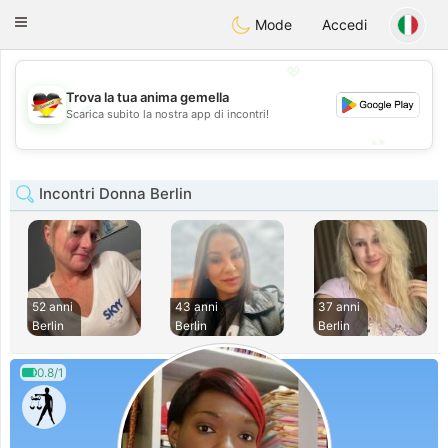
Deutsch
Dating
Toggle
Mode
Accedi
navigation
💖
Trova la tua anima gemella
💖
Scarica subito la nostra app di incontri!
💕
💕
Incontri Donna Berlin
52 anni
43 anni
37 anni
Berlin
Berlin
Berlin
0.8/1