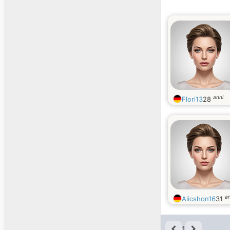
anni
Flori13
28
an
Alicshon16
31
1