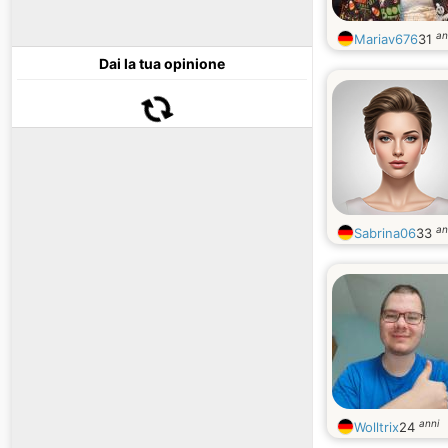
an
Mariav676
31
Dai la tua opinione
an
Sabrina06
33
anni
Wolltrix
24