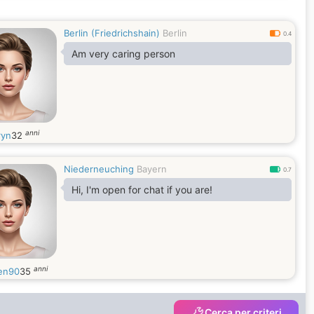
Berlin (Friedrichshain)
Berlin
0.4
Am very caring person
anni
ryn
32
Niederneuching
Bayern
0.7
Hi, I'm open for chat if you are!
anni
ten90
35
Cerca per criteri