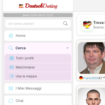
Deutsch
Dating
Berlin 2026-08-07 23:12
Trova 
Scarica 
Home
Cerca
Tutti i profili
Matchmaker
Usa la mappa
a
Frank2004
57
I Miei Messaggi
Chat