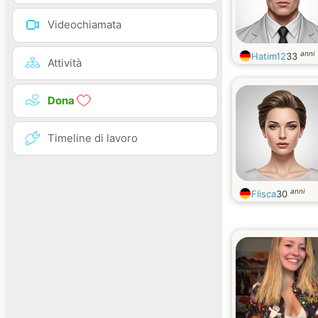
Videochiamata
anni
Hatim12
33
Attività
Dona
Timeline di lavoro
anni
Flisca
30