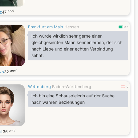
anni
z
47
Frankfurt am Main
Hessen
0.8
Ich würde wirklich sehr gerne einen
gleichgesinnten Mann kennenlernen, der sich
nach Liebe und einer echten Verbindung
sehnt.
anni
xo
32
Wettenberg
Baden-Württemberg
0
Ich bin eine Schauspielerin auf der Suche
nach wahren Beziehungen
anni
at
36