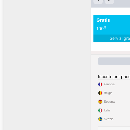
Gratis
%
100
Servizi gra
Incontri per pae
Francia
Belgio
Spagna
Italia
Svezia