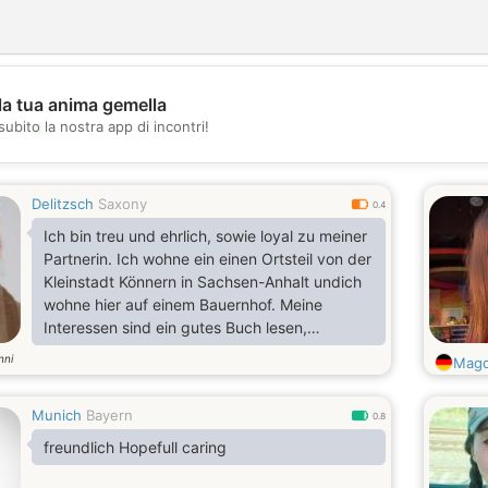
la tua anima gemella
💖
subito la nostra app di incontri!
💕
Delitzsch
Saxony
0.4
Ich bin treu und ehrlich, sowie loyal zu meiner
Partnerin. Ich wohne ein einen Ortsteil von der
Kleinstadt Könnern in Sachsen-Anhalt undich
wohne hier auf einem Bauernhof. Meine
Interessen sind ein gutes Buch lesen,
spazieren gehen Tiere und Landwirtschaft
nni
Magd
und Internet
Munich
Bayern
0.8
freundlich Hopefull caring