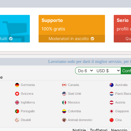
Supporto
Serio
100% gratis
profili 
tuiti
Moderatori in ascolto
Qu
Lavoriamo sodo per darti il miglior servizio, per 
se
Germania
Canada
Australia
Svizzera
Stati Uniti
Paesi Bass
Inghilterra
Messico
Austria
Portogallo
Colombia
Giappone
Disabili
Animali domestici
Cina
Notizie
|
Truffatori
|
Negozio
|