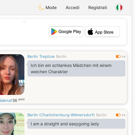
Mode
Accedi
Registrati
💖
💕
Berlin Treptow
Berlin
0.4
Ich bin ein schlankes Mädchen mit einem
weichen Charakter
anni
alena1
36
Berlin (Charlottenburg-Wilmersdorf)
Berlin
0.5
I am a straight and easygoing lady