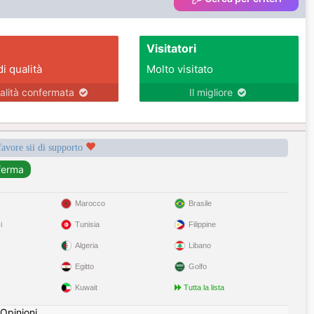
Visitatori
di qualità
Molto visitato
alità confermata
Il migliore
favore sii di supporto
Marocco
Brasile
i
Tunisia
Filippine
Algeria
Libano
Egitto
Golfo
Kuwait
Tutta la lista
Opinioni