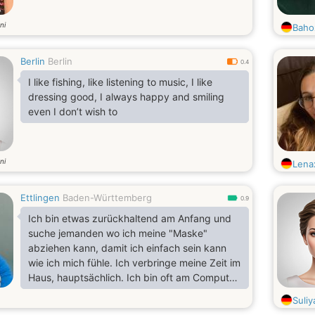
ni
Baho
Berlin
Berlin
0.4
I like fishing, like listening to music, I like
dressing good, I always happy and smiling
even I don’t wish to
ni
Lena
Ettlingen
Baden-Württemberg
0.9
Ich bin etwas zurückhaltend am Anfang und
suche jemanden wo ich meine "Maske"
abziehen kann, damit ich einfach sein kann
wie ich mich fühle. Ich verbringe meine Zeit im
Haus, hauptsächlich. Ich bin oft am Computer
aber verbringe auch Zeit mit meinen Freunden
Suliy
und gehe mit ihnen auch gerne Essen. Ich