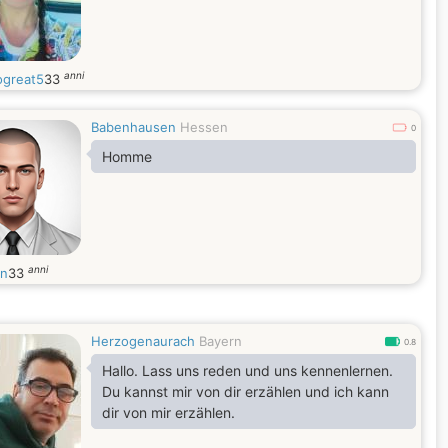
anni
great5
33
Babenhausen
Hessen
0
Homme
anni
n
33
Herzogenaurach
Bayern
0.8
Hallo. Lass uns reden und uns kennenlernen.
Du kannst mir von dir erzählen und ich kann
dir von mir erzählen.