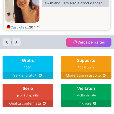
swim and I am also a good dancer
anni
Castrofeli...
30
1
Cerca per criteri
Gratis
Supporto
%
100
100% gratis
Servizi gratuiti
Moderatori in ascolto
Serio
Visitatori
profili di qualità
Molto visitato
Qualità confermata
Il migliore