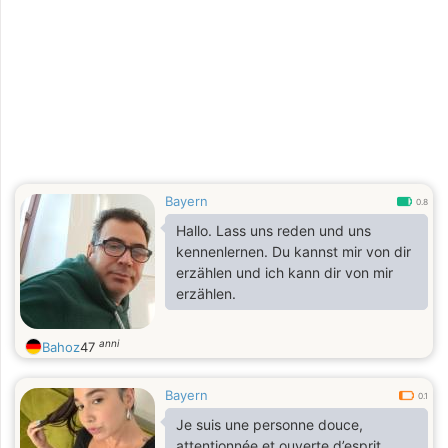
Bayern
0.8
Hallo. Lass uns reden und uns
kennenlernen. Du kannst mir von dir
erzählen und ich kann dir von mir
erzählen.
anni
Bahoz
47
Bayern
0.1
Je suis une personne douce,
attentionnée et ouverte d’esprit.