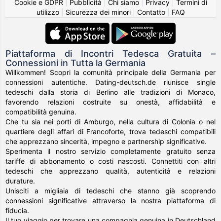
Cookie e GDPR
|
Pubblicità
|
Chi siamo
|
Privacy
|
Termini di
utilizzo
|
Sicurezza dei minori
|
Contatto
|
FAQ
Piattaforma di Incontri Tedesca Gratuita –
Connessioni in Tutta la Germania
Willkommen! Scopri la comunità principale della Germania per
connessioni autentiche. Dating-deutsch.de riunisce single
tedeschi dalla storia di Berlino alle tradizioni di Monaco,
favorendo relazioni costruite su onestà, affidabilità e
compatibilità genuina.
Che tu sia nei porti di Amburgo, nella cultura di Colonia o nel
quartiere degli affari di Francoforte, trova tedeschi compatibili
che apprezzano sincerità, impegno e partnership significative.
Sperimenta il nostro servizio completamente gratuito senza
tariffe di abbonamento o costi nascosti. Connettiti con altri
tedeschi che apprezzano qualità, autenticità e relazioni
durature.
Unisciti a migliaia di tedeschi che stanno già scoprendo
connessioni significative attraverso la nostra piattaforma di
fiducia.
Il tuo viaggio per trovare una compagnia genuina in Deutschland