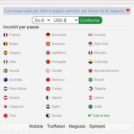
Lavoriamo sodo per darti il miglior servizio, per favore sii di supporto
Incontri per paese
Francia
Germania
Canada
Belgio
Svizzera
Stati Uniti
Spagna
Inghilterra
Messico
Italia
Portogallo
Colombia
Svezia
Disabili
Animali domestici
Australia
Marocco
Brasile
Paesi Bassi
Tunisia
Filippine
Austria
Algeria
Libano
Giappone
Egitto
Golfo
Cina
Kuwait
Tutta la lista
Notizie
|
Truffatori
|
Negozio
|
Opinioni