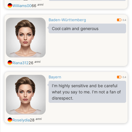
for so many years before relocating
anni
Williams00
66
back to Florida
Baden-Württemberg
0.4
Cool calm and generous
anni
Riana312
26
Bayern
0.4
I’m highly sensitive and be careful
what you say to me. I’m not a fan of
disrespect.
anni
Roselydia
28