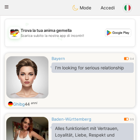
Deutsch
Dating
Toggle
Mode
Accedi
navigation
💖
Trova la tua anima gemella
💕
Scarica subito la nostra app di incontri!
💕
💖
Bayern
0.4
I’m looking for serious relationship
anni
Ghibg
44
Baden-Württemberg
0.5
Alles funktioniert mit Vertrauen,
Loyalität, Liebe, Respekt und