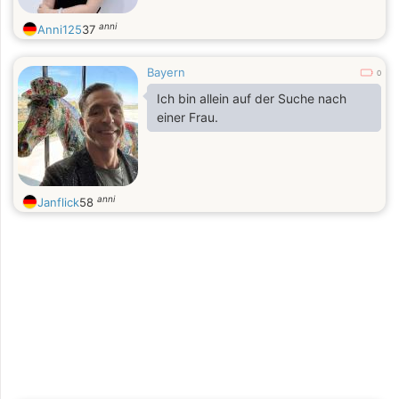
anni
Anni125
37
Bayern
0
Ich bin allein auf der Suche nach
einer Frau.
anni
Janflick
58