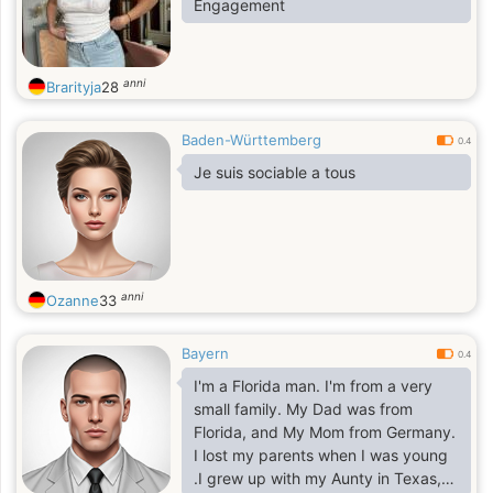
Engagement
anni
Brarityja
28
Baden-Württemberg
0.4
Je suis sociable a tous
anni
Ozanne
33
Bayern
0.4
I'm a Florida man. I'm from a very
small family. My Dad was from
Florida, and My Mom from Germany.
I lost my parents when I was young
.I grew up with my Aunty in Texas,