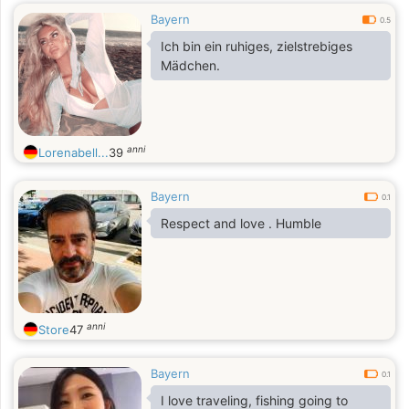
Bayern
0.5
Ich bin ein ruhiges, zielstrebiges
Mädchen.
anni
Lorenabell...
39
Bayern
0.1
Respect and love . Humble
anni
Store
47
Bayern
0.1
I love traveling, fishing going to