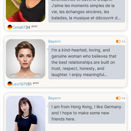
J’aime les moments simples de la
vie, les échanges sincères, les
balades, la musique et découvrir de
nouvelles choses. Je recherche une
anni
Celia67
34
relation sérieuse basée sur la
confiance, le respect et la
Bayern
complicité. Pour moi, le plus
0.4
important est de construire une belle
I'm a kind-hearted, loving, and
histoire avec une personne honnête
genuine woman who believes that
et bienveillante.
the best relationships are built on
trust, respect, honesty, and
laughter. I enjoy meaningful
conversations, quiet moments, and
anni
Leo1975
51
creating beautiful memories with the
people I care about. I value loyalty,
Bayern
kindness, and a good sense of
0.5
humor.
I am from Hong Kong, I like Germany
and I hope to make some new
friends here.