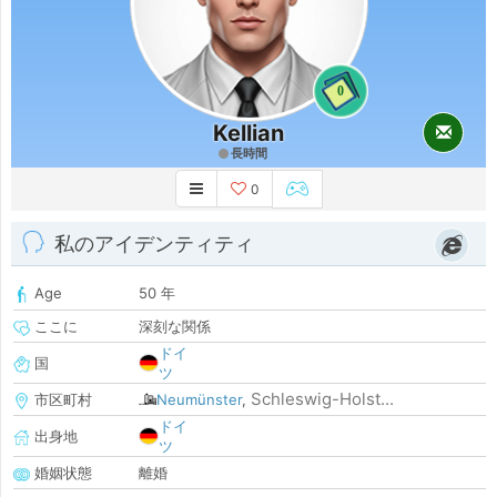
0
Kellian
長時間
0
私のアイデンティティ
Age
50 年
ここに
深刻な関係
ドイ
国
ツ
Schleswig-Holst...
市区町村
Neumünster
,
ドイ
出身地
ツ
婚姻状態
離婚