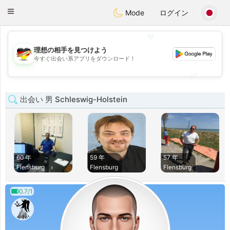
Deutsch
Dating
Toggle
Mode
ログイン
navigation
💖
理想の相手を見つけよう
💖
今すぐ出会い系アプリをダウンロード！
💕
💕
出会い 男 Schleswig-Holstein
60 年
59 年
57 年
Flensburg
Flensburg
Flensburg
0.7/1