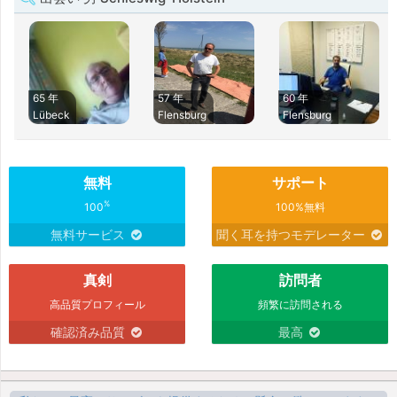
65 年
57 年
60 年
Lübeck
Flensburg
Flensburg
無料
サポート
%
100
100%無料
無料サービス
聞く耳を持つモデレーター
真剣
訪問者
高品質プロフィール
頻繁に訪問される
確認済み品質
最高