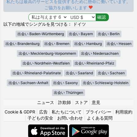
私たちは最高のサービスを提供するために懸命に働いています。
ご協力をお願いします
以下の地域でシングルを見つける： ドイツ
出会い Baden-Württemberg
出会い Bayern
出会い Berlin
出会い Brandenburg
出会い Bremen
出会い Hamburg
出会い Hessen
出会い Mecklenburg-Vorpommern
出会い Niedersachsen
出会い Nordrhein-Westfalen
出会い Rheinland-Pfalz
出会い Rhineland-Palatinate
出会い Saarland
出会い Sachsen
出会い Sachsen-Anhalt
出会い Saxony
出会い Schleswig-Holstein
出会い Thüringen
ニュース
|
詐欺師
|
ストア
|
意見
Cookie & GDPR
|
広告
|
私たちについて
|
プライバシー
|
利用規約
|
子どもの安全
|
お問い合わせ
|
よくある質問